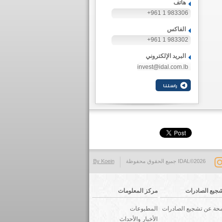
هاتف
+961 1 983306
الفاكس
+961 1 983302
البريد الإلكتروني
invest@idal.com.lb
IDAL©2026 جميع الحقوق محفوظة
By Koein
جيع الصادرات
مركز المعلومات
حة عن تشجيع الصادرات
المطبوعات
الأخبار والأحداث