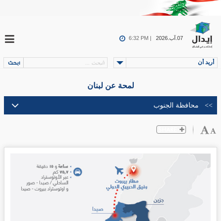
07.آب.2026
6:32 PM |
أريد أن
لمحة عن لبنان