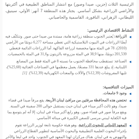
الرئيسية الثلاث (جزين، صيدا وصور) مع انتشار المناطق الطبيعية في أكثريتها
والأراضي الزراعية بشكل أساسي. يجتاز هذه المنطقة 7 أنهر: الأولي، سينيق،
الليطاني، الزهراني، الناقورة، القاسمية والحاصباني.
النشاط الاقتصادي الرئيسي:
الزراعة:
يُعتبر الجنوب منطقة زراعية هامة، ممتدة من صيدا حتى صور. وتتكثّف فيه
أيضًا الزراعات في البيوت البلاستيكية التي تغطي مساحة 6,277 دونمًا من الأراضي
(2010)، 78 في المئة منها مخصصة لزراعة الفاكهة. أما الزراعات الدائمة فتغطي
201,539 دونمًا، منها 38,9 في المئة مزروعة بالزيتون و31,6 في المئة بالحمضيات.
الصناعة: تستقطب محافظة الجنوب ما نسبته 8 في المئة فقط من المصانع
اللبنانية، إذ يبلغ عددها 331 مصنعًا، يعمل معظمها في الصناعات الغذائية (25,68%)،
تليها المفروشات (12,39%) والآلات والمعدات الكهربائية (12,39%)
.
[1]
الميزات التنافسية:
وجود 9 جامعات.
تحتضن هذه المحافظة مرفئين من مرافئ لبنان الأربعة.
يقع مرفأ صيدا في قضاء
صيدا، وهو ثالث أكبر ميناء في لبنان حيث يستقبل حوالى 200 سفينة في السنة.
ويقع مرفأ صور في قضاء صور، وهو رابع أكبر ميناء في لبنان، إلا أنه لم يتوسع بما
فيه الكفاية ليبني مرسى للسفن الكبيرة في مينائه الأساسي.
المعهد اللبناني للبحوث الزراعية
،
وهو هيئة حكومية تابعة لوزير الزراعة تقوم
بإجراء البحوث العلمية التطبيقية والبحوث الأساسية لتطوير القطاع الزراعي
والنهوض به في لبنان. هناك مركزان لهذا المعهد في الجنوب: واحد في لبعا والآخر