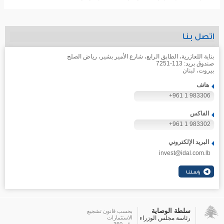
اتصل بنا
بناية اللعازرية، الطابق الرابع، شارع الأمير بشير، رياض الصلح
صندوق بريد: 113-7251
بيروت، لبنان
هاتف
+961 1 983306
الفاكس
+961 1 983302
البريد الإلكتروني
invest@idal.com.lb
سلطة الوصاية
بحسب قانون تشجيع
رئاسة مجلس الوزراء
الاستثمارات