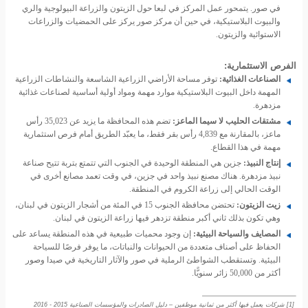
في صور. يتمحور عمل المركز في لبعا حول الزيتون والزراعة البيولوجية والري
والبيوت البلاستيكية، في حين أن مركز صور يركز على الحمضيات والزراعات
الاستوائية والزيتون.
الفرص الاستثمارية:
الصناعات الغذائية:
توفر مساحة الأراضي الزراعية الشاسعة والنشاطات الزراعية
المهمة داخل البيوت البلاستيكية موارد مهمة ومواد أولية أساسية لصناعات غذائية
مزدهرة.
مشتقات الحليب لا سيما الماعز:
تضم هذه المحافظة ما يزيد عن 35,023 رأس
ماعز، بالمقارنة مع 4,839 رأس بقر فقط، ما يعبّد الطريق أمام فرص استثمارية
مهمة في هذا القطاع.
إنتاج النبيذ:
جزين هي المنطقة الوحيدة في الجنوب التي تتمتع بتربة تتيح صناعة
نبيذ مزدهرة. هناك مصنع نبيذ واحد في جزين، في وقت تعمد مصانع أخرى في
الوقت الحالي إلى زراعة الكروم في المنطقة.
زيت الزيتون:
تحتضن محافظة الجنوب 15 في المئة من أشجار الزيتون في لبنان،
وهي تكون بذلك ثاني أكبر منطقة تزدهر فيها زراعة الزيتون في لبنان.
المصايف والسياحة البيئية:
إن وجود محميات طبيعية في هذه المنطقة يساعد على
الحفاظ على أصناف متعددة من الحيوانات والنباتات، ما يوفر فرصًا للسياحة
البيئية. وتستقطب الشواطئ الرملية في صور والآثار التاريخية في صيدا وصور
أكثر من 50,000 زائر سنويًّا.
[1]
شركات يعمل فيها أكثر من ثمانية موظفين – دليل الصادرات والمؤسسات الصناعية 2015 - 2016