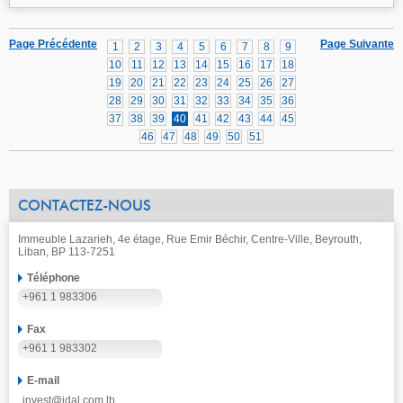
Page Précédente
Page Suivante
1
2
3
4
5
6
7
8
9
10
11
12
13
14
15
16
17
18
19
20
21
22
23
24
25
26
27
28
29
30
31
32
33
34
35
36
37
38
39
40
41
42
43
44
45
46
47
48
49
50
51
CONTACTEZ-NOUS
Immeuble Lazarieh, 4e étage, Rue Emir Béchir, Centre-Ville, Beyrouth,
Liban, BP 113-7251
Téléphone
+961 1 983306
Fax
+961 1 983302
E-mail
invest@idal.com.lb