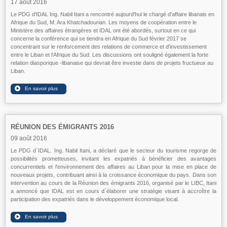
17 août 2016
Le PDG d'IDAL Ing. Nabil Itani a rencontré aujourd'hui le chargé d'affaire libanais en
Afrique du Sud, M. Ara Khatchadourian. Les moyens de coopération entre le
Ministère des affaires étrangères et IDAL ont été abordés, surtout en ce qui
concerne la conférence qui se tiendra en Afrique du Sud février 2017 se
concentrant sur le renforcement des relations de commerce et d'investissement
entre le Liban et l'Afrique du Sud. Les discussions ont souligné également la forte
relation diasporique -libanaise qui devrait être investie dans de projets fructueux au
Liban.
RÉUNION DES ÉMIGRANTS 2016
09 août 2016
Le PDG d`IDAL. Ing. Nabil Itani, a déclaré que le secteur du tourisme regorge de
possibilités prometteuses, invitant les expatriés à bénéficier des avantages
concurrentiels et l'environnement des affaires au Liban pour la mise en place de
nouveaux projets, contribuant ainsi à la croissance économique du pays. Dans son
intervention au cours de la Réunion des émigrants 2016, organisé par le LIBC, Itani
a annoncé que IDAL est en cours d`élaborer une stratégie visant à accroître la
participation des expatriés dans le développement économique local.