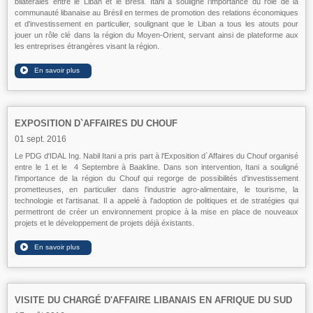
bilatérales entre le Liban et le Brésil. Itani a souligné l'importance du rôle de la
communauté libanaise au Brésil en termes de promotion des relations économiques
et d'investissement en particulier, soulignant que le Liban a tous les atouts pour
jouer un rôle clé dans la région du Moyen-Orient, servant ainsi de plateforme aux
les entreprises étrangères visant la région.
EXPOSITION D`AFFAIRES DU CHOUF
01 sept. 2016
Le PDG d'IDAL Ing. Nabil Itani a pris part à l'Exposition d`Affaires du Chouf organisé
entre le 1 et le 4 Septembre à Baakline. Dans son intervention, Itani a souligné
l'importance de la région du Chouf qui regorge de possibilités d'investissement
prometteuses, en particulier dans l'industrie agro-alimentaire, le tourisme, la
technologie et l'artisanat. Il a appelé à l'adoption de politiques et de stratégies qui
permettront de créer un environnement propice à la mise en place de nouveaux
projets et le développement de projets déjà éxistants.
VISITE DU CHARGÉ D'AFFAIRE LIBANAIS EN AFRIQUE DU SUD