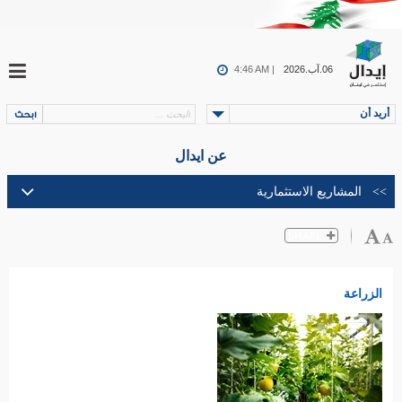
06.آب.2026
4:46 AM |
أريد أن
عن ايدال
الزراعة