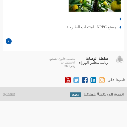
مصنع NPPC للمنتجات الطازجة
سلطة الوصاية
بحسب قانون تشجيع
رئاسة مجلس الوزراء
الاستثمارات
رقم 360
تابعونا على
انضم الى لائحة عملائنا
By Koein