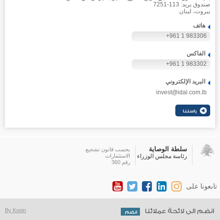
صندوق بريد: 113-7251
بيروت، لبنان
هاتف
+961 1 983306
الفاكس
+961 1 983302
البريد الإلكتروني
invest@idal.com.lb
سلطة الوصاية
بحسب قانون تشجيع
رئاسة مجلس الوزراء
الاستثمارات
رقم 360
تابعونا على
انضم الى لائحة عملائنا
By Koein