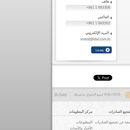
هاتف
+961 1 983306
الفاكس
+961 1 983302
البريد الإلكتروني
invest@idal.com.lb
IDAL©2026 جميع الحقوق محفوظة
By Koein
جيع الصادرات
مركز المعلومات
حة عن تشجيع الصادرات
المطبوعات
الأخبار والأحداث