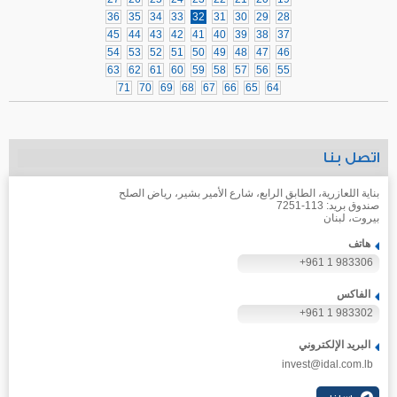
36
35
34
33
32
31
30
29
28
45
44
43
42
41
40
39
38
37
54
53
52
51
50
49
48
47
46
63
62
61
60
59
58
57
56
55
71
70
69
68
67
66
65
64
اتصل بنا
بناية اللعازرية، الطابق الرابع، شارع الأمير بشير، رياض الصلح
صندوق بريد: 113-7251
بيروت، لبنان
هاتف
+961 1 983306
الفاكس
+961 1 983302
البريد الإلكتروني
invest@idal.com.lb