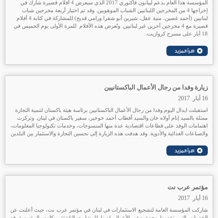
المؤسسة هذا العام بدعم ليبانون فاكتوري 2017 الذي سيعرض 4 أفلام قصيرة شارك في
إخراجها 4 من المخرجين اللبنانيين الشباب الموهوبين. وقد تم اختيار أربعة مخرجين شباب
لبنانيين (أحمد غصين، منية عقل، شيرين أبو شقرا ورامي قديح) للمشاركة في كتابة 4 أفلام
قصيرة مع 4 مخرجين آخرين غير لبنانيين. وتُعرض هذه الأفلام للمرة الأولى يوم الخميس في
18 أيار على مسرح كروازيت.
زيارة وفدا من رجال الأعمال الباكستانيين
16 أيار. 2017
استقبلت ايدال اليوم وفدا من رجال الأعمال الباكستانيين برئاسة هيئة باكستان لتنمية التجارة
ممثلة بالسيد إنام أولاه خان والسيد أفطاب أحمد خوخير، سفير باكستان في لبنان. وتركزت
اهتمامات الوفد على قطاعات اقتصادية عدة منها المنسوجات، وخدمات تكنولوجيا المعلومات،
والصناعات الغذائية والأدوية. وقد هدفت هذه الزيارة إلى تحسين التجارة والاستثمار بين البلدين
مؤتمر عرب نت
16 أيار. 2017
شاركت المؤسسة العامة لتشجيع الاستثمارات في لبنان في مؤتمر عرب نت، حيث أعلنت عن
الخدمات التي تقدمها وحدة دعم الأعمال لديها للمشاريع الناشئة. وكانت المؤسسة قد