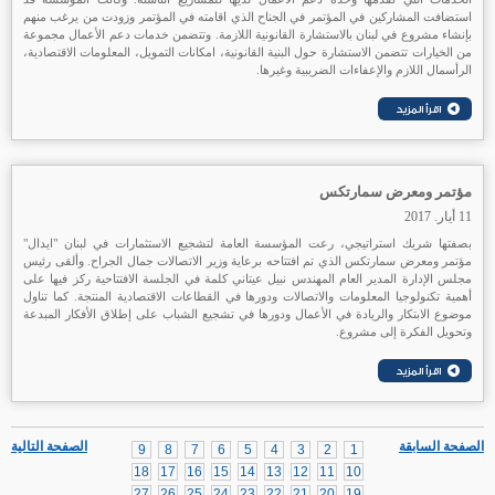
استضافت المشاركين في المؤتمر في الجناح الذي اقامته في المؤتمر وزودت من يرغب منهم
بإنشاء مشروع في لبنان بالاستشارة القانونية اللازمة. وتتضمن خدمات دعم الأعمال مجموعة
من الخيارات تتضمن الاستشارة حول البنية القانونية، امكانات التمويل، المعلومات الاقتصادية،
الرأسمال اللازم والإعفاءات الضريبية وغيرها.
مؤتمر ومعرض سمارتكس
11 أيار. 2017
بصفتها شريك استراتيجي، رعت المؤسسة العامة لتشجيع الاستثمارات في لبنان "ايدال"
مؤتمر ومعرض سمارتكس الذي تم افتتاحه برعاية وزير الاتصالات جمال الجراح. وألقى رئيس
مجلس الإدارة المدير العام المهندس نبيل عيتاني كلمة في الجلسة الافتتاحية ركز فيها على
أهمية تكنولوجيا المعلومات والاتصالات ودورها في القطاعات الاقتصادية المنتجة. كما تناول
موضوع الابتكار والريادة في الأعمال ودورها في تشجيع الشباب على إطلاق الأفكار المبدعة
وتحويل الفكرة إلى مشروع.
الصفحة السابقة
الصفحة التالية
9
8
7
6
5
4
3
2
1
18
17
16
15
14
13
12
11
10
27
26
25
24
23
22
21
20
19