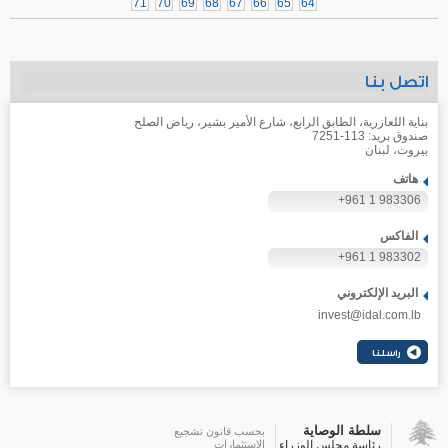
71
70
69
68
67
66
65
64
اتصل بنا
بناية اللعازرية، الطابق الرابع، شارع الأمير بشير، رياض الصلح
صندوق بريد: 113-7251
بيروت، لبنان
هاتف
+961 1 983306
الفاكس
+961 1 983302
البريد الإلكتروني
invest@idal.com.lb
سلطة الوصاية
بحسب قانون تشجيع
رئاسة مجلس الوزراء
الاستثمارات