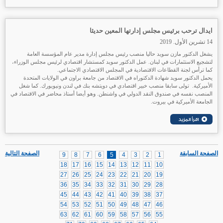
ايدال ترحب برئيس مجلس إدارتها المعين حديثا
14 تشرين الأول. 2019
يشغل الدكتور مازن سويد حاليا منصب رئيس مجلس إدارة مدير عام المؤسسة العامة
لتشجيع الاستثمارات في لبنان. عمل الدكتور سويد كمستشار اقتصادي لرئيس مجلس الوزراء،
كما ترأس لجنة القطاعات الاقتصادية في المجلس الاقتصادي الاجتماعي.
يحمل الدكتور سويد شهادة الدكتوراه في الاقتصاد من جامعة براون في الولايات المتحدة
الأميركية. تولى سابقا منصب خبير اقتصادي في دويتشه بنك في لندن ونيويورك. كما شغل
المنصب نفسه في صندوق النقد الدولي في واشنطن. وهو أيضا أستاذ محاضر في الاقتصاد في
الجامعة الأميركية في بيروت.
الصفحة السابقة
الصفحة التالية
9
8
7
6
5
4
3
2
1
18
17
16
15
14
13
12
11
10
27
26
25
24
23
22
21
20
19
36
35
34
33
32
31
30
29
28
45
44
43
42
41
40
39
38
37
54
53
52
51
50
49
48
47
46
63
62
61
60
59
58
57
56
55