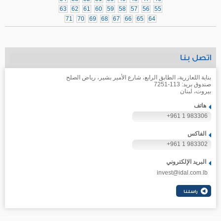
63
62
61
60
59
58
57
56
55
71
70
69
68
67
66
65
64
اتصل بنا
بناية اللعازرية، الطابق الرابع، شارع الأمير بشير، رياض الصلح
صندوق بريد: 113-7251
بيروت، لبنان
هاتف
+961 1 983306
الفاكس
+961 1 983302
البريد الإلكتروني
invest@idal.com.lb