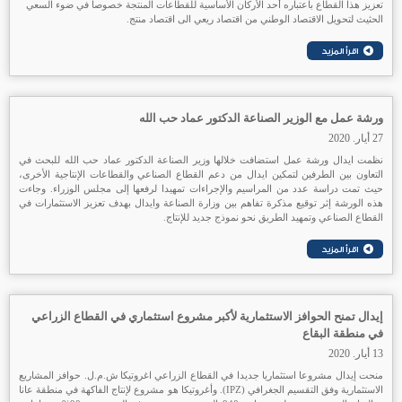
تعزيز هذا القطاع باعتباره أحد الأركان الأساسیة للقطاعات المنتجة خصوصا في ضوء السعي
الحثيث لتحویل الاقتصاد الوطني من اقتصاد ريعي الى اقتصاد منتج.
ورشة عمل مع الوزير الصناعة الدكتور عماد حب الله
27 أيار. 2020
نظمت ايدال ورشة عمل استضافت خلالها وزير الصناعة الدكتور عماد حب الله للبحث في
التعاون بين الطرفين لتمكين ايدال من دعم القطاع الصناعي والقطاعات الإنتاجية الأخرى،
حيث تمت دراسة عدد من المراسيم والإجراءات تمهيدا لرفعها إلى مجلس الوزراء. وجاءت
هذه الورشة إثر توقيع مذكرة تفاهم بين وزارة الصناعة وايدال بهدف تعزيز الاستثمارات في
القطاع الصناعي وتمهيد الطريق نحو نموذج جديد للإنتاج.
إيدال تمنح الحوافز الاستثمارية لأكبر مشروع استثماري في القطاع الزراعي
في منطقة البقاع
13 أيار. 2020
منحت إيدال مشروعا استثماريا جديدا في القطاع الزراعي اغروتيكا ش.م.ل. حوافز المشاريع
الاستثمارية وفق التقسيم الجغرافي (IPZ). وأغروتيكا هو مشروع لإنتاج الفاكهة في منطقة عانا