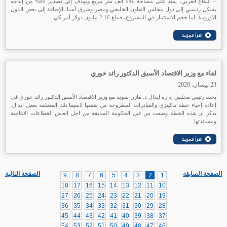
– البقاع الغربي، يمتد على مساحة 940 الف متر مربع ويهدف إلى تصدير 90% من إنتاجه
بشكل رئيسي إلى دول مجلس التعاون الخليجي ومصر وشرق آسيا بالإضافة إلى بعض الدول
الأوروبية. اما حجم الاستثمار في المشروع، فيبلغ 2,16 مليون دولار أمريكي.
لقاء مع وزير الاقتصاد الأسبق الدكتور رائد خوري
23 نيسان. 2020
بحث رئيس مجلس إدارة ايدال د. مازن سويد مع وزير الاقتصاد الأسبق الدكتور رائد خوري في
إعادة إحياء خطة ماكينزي والمبادرات المطروحة من ضمنها لاسيما تلك المتعلقة بعمل ايدال.
يذكر ان هذه الخطة وضعت من قبل الحكومة السابقة من اجل انعاش القطاعات الانتاجية
ومساندتها.
الصفحة السابقة
الصفحة التالية
9
8
7
6
5
4
3
2
1
18
17
16
15
14
13
12
11
10
27
26
25
24
23
22
21
20
19
36
35
34
33
32
31
30
29
28
45
44
43
42
41
40
39
38
37
54
53
52
51
50
49
48
47
46