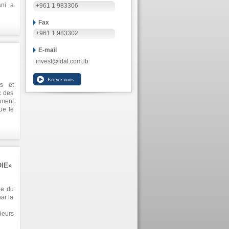
ani a
+961 1 983306
ve du
is le
Fax
gorge
+961 1 983302
 à la
ui ne
E-mail
invest@idal.com.lb
s et
c des
ement
ue le
n aux
urces
IE»
ue du
ar la
ieurs
5% du