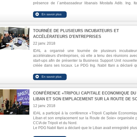
présence de l`ambassadeur libanais Mostafa Adib. Ing. It
souligné que le pavillon libanais de Fruit Logistica relè
soutien inconditionnel et total aux secteurs productifs, y compr
secteur agricole. Il a souligné que l'agriculture libanaise re
d'opportunités et de potentiels prometteurs et qu'elle est prête
croissance, en particulier qu'il existe de nombreux secteurs q
TOURNÉE DE PLUSIEURS INCUBATEURS ET
sont toujours pas exploités.
ACCÉLÉRATEURS D'ENTREPRISES
22 janv. 2018
IDAL a organisé une tournée de plusieurs incubateur
accélérateurs d'entreprises, où elle a tenu des réunions ave
start-ups afin de présenter la Business Support Unit nouvell
créée dans ses locaux. Le PDG Ing. Nabil Itani a déclaré q
secteur des TIC est très prometteur et montre une dispositio
investissements compte tenu de la disponibilité de resso
humaines spécialisées dans ce domaine.
CONFÉRENCE «TRIPOLI CAPITALE ECONOMIQUE DU
LIBAN ET SON EMPLACEMENT SUR LA ROUTE DE SO
12 janv. 2018
IDAL a participé à la conférence «Tripoli Capitale Economiq
Liban et son emplacement sur la Route de Soie» organisée p
CCIA de Tripoli et du Nord.
Le PDG Nabil Itani a déclaré que le Liban avait enregistré plus
indicateurs positifs en 2017, avec une augmentation de 1,