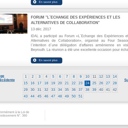
PIB. Il a ajouté que IDAL a étudié 75 projets l'année dernièr
hausse de 60% par rapport à 2016, s'attendant à ce que ces pr
créent plus de 10 000 emplois une fois mis en opération.
FORUM "L`ECHANGE DES EXPÉRIENCES ET LES
ALTERNATIVES DE COLLABORATION"
13 déc. 2017
IDAL a participé au Forum «L`Echange des Expériences e
Alternatives de Collaboration», organisé au Four Seas
l`intention d`une délégation d'affaires arménienne en vis
Beyrouth. La réunion a été une excellente occasion pour éch
les expériences et les meilleures façons d`établir des affaires 
l'Arménie et le Liban, principalement dans les secteurs 
technologie, de l'industrie, de l'agriculture, de l'indu
pharmaceutique et autres secteurs prometteurs. Dans
intervention, le PDG d'IDAL Ing. Nabil Itani a soulign
ge
1
2
3
4
5
6
7
8
9
10
11
12
13
14
avantages concurrentiels que le Liban peut offrir aux h
écédente
Su
d'affaires ainsi que le lancement imminent de la BSU à IDAL.
15
16
17
18
19
20
21
22
23
24
25
26
27
28
29
30
31
32
33
34
35
36
37
38
39
40
41
42
43
44
45
46
47
48
49
50
51
ormément à la Loi de
vestissement N°. 360