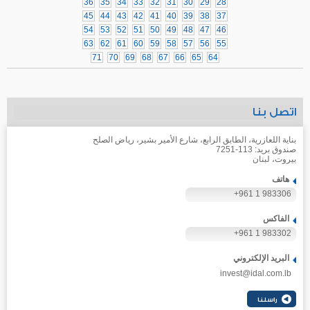
36
35
34
33
32
31
30
29
28
45
44
43
42
41
40
39
38
37
54
53
52
51
50
49
48
47
46
63
62
61
60
59
58
57
56
55
71
70
69
68
67
66
65
64
اتصل بنا
بناية اللعازرية، الطابق الرابع، شارع الأمير بشير، رياض الصلح
صندوق بريد: 113-7251
بيروت، لبنان
هاتف
+961 1 983306
الفاكس
+961 1 983302
البريد الإلكتروني
invest@idal.com.lb