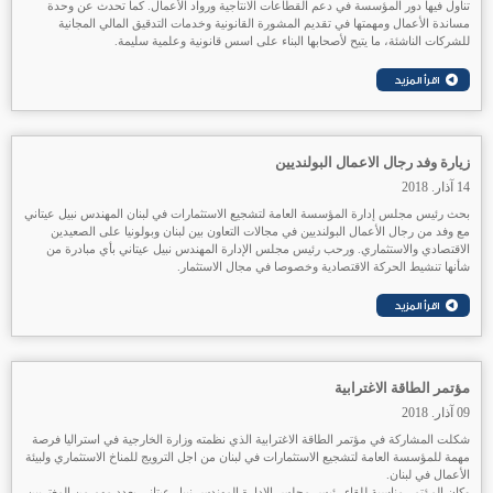
تناول فيها دور المؤسسة في دعم القطاعات الانتاجية ورواد الأعمال. كما تحدث عن وحدة
مساندة الأعمال ومهمتها في تقديم المشورة القانونية وخدمات التدقيق المالي المجانية
للشركات الناشئة، ما يتيح لأصحابها البناء على اسس قانونية وعلمية سليمة.
زيارة وفد رجال الاعمال البولنديين
14 آذار. 2018
بحث رئيس مجلس إدارة المؤسسة العامة لتشجيع الاستثمارات في لبنان المهندس نبيل عيتاني
مع وفد من رجال الأعمال البولنديين في مجالات التعاون بين لبنان وبولونيا على الصعيدين
الاقتصادي والاستثماري. ورحب رئيس مجلس الإدارة المهندس نبيل عيتاني بأي مبادرة من
شأنها تنشيط الحركة الاقتصادية وخصوصا في مجال الاستثمار.
مؤتمر الطاقة الاغترابية
09 آذار. 2018
شكلت المشاركة في مؤتمر الطاقة الاغترابية الذي نظمته وزارة الخارجية في استراليا فرصة
مهمة للمؤسسة العامة لتشجيع الاستثمارات في لبنان من اجل الترويج للمناخ الاستثماري ولبيئة
الأعمال في لبنان.
وكان المؤتمر مناسبة للقاء رئيس مجلس الإدارة المهندس نبيل عيتاني بعدد مهم من المغتربين