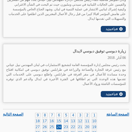
والقيمين على الجاليات اللبنانية في سيدني وملبورن حيث تم البحث في الشأن الاغترابي
وكيفية إشراك لبنانيي الانتشار في عملية التنمية في لبنان. وشهد الجناح الخاص بالمؤسسة
على هامش المؤتمر اقبالا كبيرا من قبل رجال الأعمال المغتربين الذين اطلعوا على الخدمات
والتسهيلات التي تقدمها ايدال.
زيارة دبوسي توفيق دبوسي لايدال
06 آذار. 2018
بحث رئيس مجلس إدارة المؤسسة العامة لتشجيع الاستثمارات في لبنان المهندس نبيل عيتاني
مع رئيس غرفة التجارة والصناعة والزراعة في طرابلس توفيق دبوسي في امكانية افتتاح
وحدة مساندة للأعمال في مقر الغرفة في طرابلس. واطلع دبوسي على الخدمات التي
تقدمها هذه الوحدة التي تم اطلاقها في الفترة الأخيرة في ايدال والدعم الذي توفره
للمؤسسات الناشئة ورواد الأعمال.
الصفحة السابقة
الصفحة التالية
9
8
7
6
5
4
3
2
1
18
17
16
15
14
13
12
11
10
27
26
25
24
23
22
21
20
19