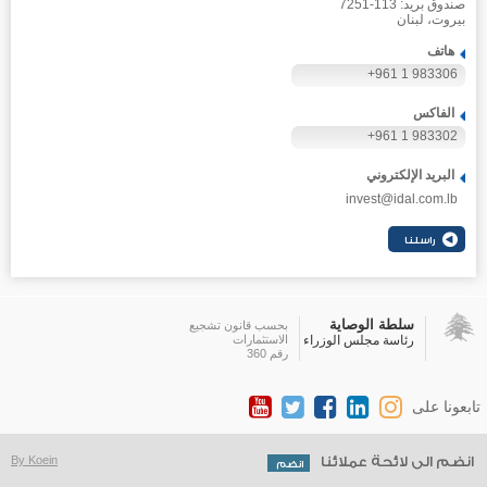
صندوق بريد: 113-7251
بيروت، لبنان
هاتف
+961 1 983306
الفاكس
+961 1 983302
البريد الإلكتروني
invest@idal.com.lb
سلطة الوصاية
بحسب قانون تشجيع
رئاسة مجلس الوزراء
الاستثمارات
رقم 360
تابعونا على
انضم الى لائحة عملائنا
By Koein