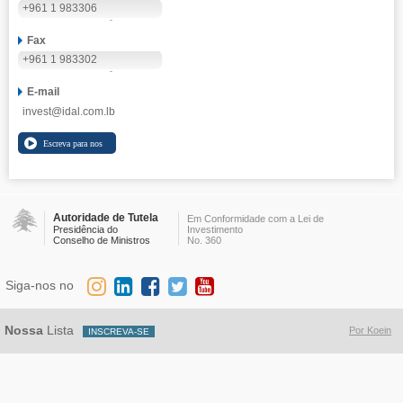
+961 1 983306
Fax
+961 1 983302
E-mail
invest@idal.com.lb
Autoridade de Tutela
Em Conformidade com a Lei de
Presidência do
Investimento
Conselho de Ministros
No. 360
Siga-nos no
Nossa
Lista
Por Koein