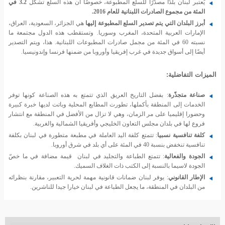
يُعتبر لبنان بلدًا مصدّرًا للسلع المطبوعة، خصوصًا أن هذه السلع تشكل
3.2 في
المئة من مجموع الصادرات اللبنانية للعام 2016.
أبرز البلدان التي يتم تصدير السلع المطبوعة إليها
هي الجزائر، السعودية، العراق،
الإمارات العربية المتحدة، المغرب وسوريا. وتستقطب هذه الدول مجتمعة ما
نسبته 60 في المئة من مجمل صادرات المطبوعات اللبنانية. هذا، ويتم التصدير
أيضًا إلى أسواق جديدة في غرب إفريقيا وأوروبا من ضمنها فرنسا وإندونيسيا.
الميزات التفاضلية:
صناعة متجذّرة
: بفضل التاريخ العريق الذي تتمتع به هذه الصناعة كونها توفر
الخدمات إلى المنطقة بأكملها، تطورت المطابع المحلية وباتت لديها خبرة كبيرة
وحضورا إقليميا على مر الزمان، وهي لا تزال من الأفضل في المنطقة مع انتشار
فروع لها في بلدان مجلس التعاون الخليجي وأفريقيا الشمالية والغربية.
كلفة تنافسية نسبيا
: تتمتع كلفة اليد العاملة في مطبعة متطورة في لبنان بكلفة
تنافسية تنخفض بنسبة 40 في المئة على أي بلد في شرق أوروبا.
الجودة والفعالية
: تتمتع الطباعة والتجليد في لبنان قيمة مضافة في ما خصّ
الجودة لاسيما بالنسبة إلى الكتب ذات الغلاف السميك.
الإطار القانوني
: يوفر لبنان ضمانات قانونية مهمة لحرية التعبير، مقارنة بنظرائه
من البلدان في المنطقة، ما يجعل الطباعة في لبنان خيارا جيدا للناشرين.