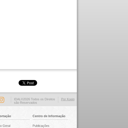
IDAL©2026 Todos os Direitos
Por Koein
são Reservados
ortação
Centro de Informação
o Geral
Publicações