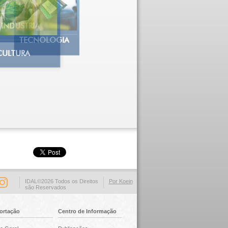
INDÚSTRIA
TECNOLOGIA
CULTURA
IDAL©2026 Todos os Direitos
Por Koein
são Reservados
ortação
Centro de Informação