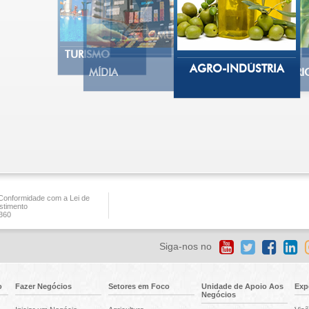
TECNOLOGIA
DE
INFORMAÇÃO
TELECOMUNICAÇÃO
TURISMO
AGRO-INDÚSTRIA
MÍDIA
AGRI
onformidade com a Lei de
stimento
360
Siga-nos no
o
Fazer Negócios
Setores em Foco
Unidade de Apoio Aos
Exp
Negócios