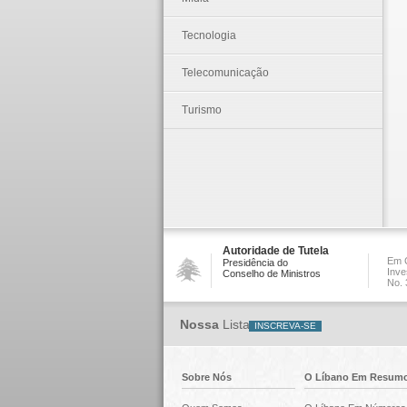
Tecnologia
Telecomunicação
Turismo
Autoridade de Tutela
Em C
Presidência do
Inve
Conselho de Ministros
No. 
Nossa
Lista
Sobre Nós
O Líbano Em Resum