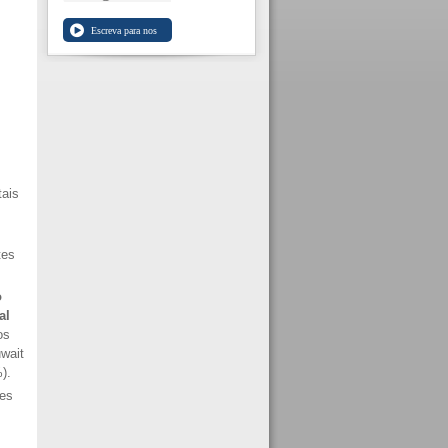
tais
tes
o
al
os
wait
).
ões