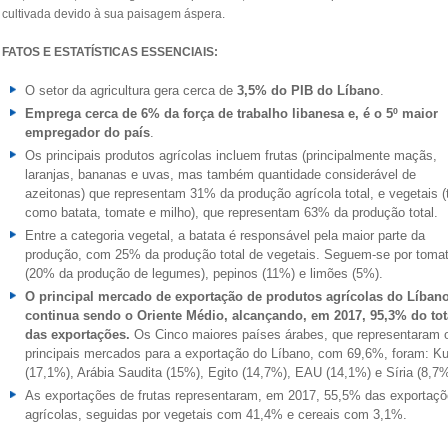
cultivada devido à sua paisagem áspera.
FATOS E ESTATÍSTICAS ESSENCIAIS:
O setor da agricultura gera cerca de
3,5% do PIB do Líbano
.
Emprega cerca de 6% da força de trabalho libanesa e, é o 5º maior
empregador do país
.
Os principais produtos agrícolas incluem frutas (principalmente maçãs,
laranjas, bananas e uvas, mas também quantidade considerável de
azeitonas) que representam 31% da produção agrícola total, e vegetais (
como batata, tomate e milho), que representam 63% da produção total.
Entre a categoria vegetal, a batata é responsável pela maior parte da
produção, com 25% da produção total de vegetais. Seguem-se por toma
(20% da produção de legumes), pepinos (11%) e limões (5%).
O principal mercado de exportação de produtos agrícolas do Líban
continua sendo o Oriente Médio, alcançando, em 2017, 95,3% do tot
das exportações.
Os Cinco maiores países árabes, que representaram 
principais mercados para a exportação do Líbano, com 69,6%, foram: Ku
(17,1%), Arábia Saudita (15%), Egito (14,7%), EAU (14,1%) e Síria (8,7%
As exportações de frutas representaram, em 2017, 55,5% das exportaç
agrícolas, seguidas por vegetais com 41,4% e cereais com 3,1%.