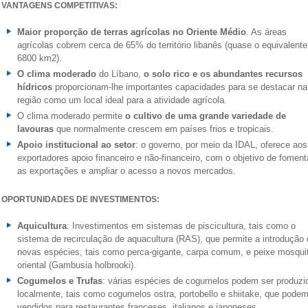
VANTAGENS COMPETITIVAS:
Maior proporção de terras agrícolas no Oriente Médio
. As áreas
agrícolas cobrem cerca de 65% do território libanês (quase o equivalente
6800 km2).
O clima moderado
do Líbano,
o solo rico e os abundantes recursos
hídricos
proporcionam-lhe importantes capacidades para se destacar na
região como um local ideal para a atividade agrícola.
O clima moderado permite
o cultivo de uma grande variedade de
lavouras
que normalmente crescem em países frios e tropicais.
Apoio institucional ao setor
: o governo, por meio da IDAL, oferece aos
exportadores apoio financeiro e não-financeiro, com o objetivo de foment
as exportações e ampliar o acesso a novos mercados.
OPORTUNIDADES DE INVESTIMENTOS:
Aquicultura
: Investimentos em sistemas de piscicultura, tais como o
sistema de recirculação de aquacultura (RAS), que permite a introdução 
novas espécies, tais como perca-gigante, carpa comum, e peixe mosqui
oriental (Gambusia holbrooki).
Cogumelos e Trufas
: várias espécies de cogumelos podem ser produzi
localmente, tais como cogumelos ostra, portobello e shiitake, que podem
vendidos para restaurantes franceses, italianos e japoneses.