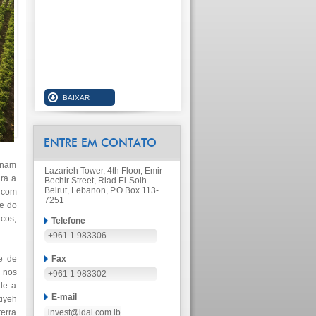
ENTRE EM CONTATO
ionam
Lazarieh Tower, 4th Floor, Emir
ra a
Bechir Street, Riad El-Solh
Beirut, Lebanon, P.O.Box 113-
 com
7251
te do
icos,
Telefone
+961 1 983306
e de
Fax
 nos
+961 1 983302
nde a
E-mail
iyeh
erra
invest@idal.com.lb