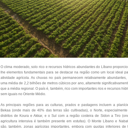
O clima moderado, solo rico e recursos hídricos abundantes do Líbano proporc
lhe elementos fundamentais para se destacar na região como um local ideal pa
atividade agrícola. As chuvas no país permanecem relativamente abundantes,
uma média de 2,2 bilhões de metros cúbicos por ano, altamente significativamen
que a média regional. O país é, também, rico com importantes rios e recursos hídr
sem iguais no Oriente Médio.
As principais regiões para as culturas, prados e pastagens incluem a planíci
Bekaa (onde mais de 40% das terras são cultivadas), o Norte, especialmente
distritos de Koura e Akkar, e o Sul com a região costeira de Sidon a Tiro (o
agricultura intensiva é também presente em estufas). O Monte Líbano e Nabat
são, também, zonas agrícolas importantes, embora com quotas inferiores de t