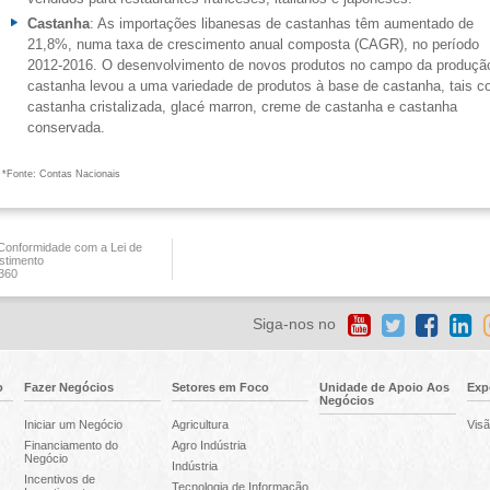
Castanha
: As importações libanesas de castanhas têm aumentado de
21,8%, numa taxa de crescimento anual composta (CAGR), no período
2012-2016. O desenvolvimento de novos produtos no campo da produçã
castanha levou a uma variedade de produtos à base de castanha, tais c
castanha cristalizada, glacé marron, creme de castanha e castanha
conservada.
*Fonte: Contas Nacionais
onformidade com a Lei de
stimento
360
Siga-nos no
o
Fazer Negócios
Setores em Foco
Unidade de Apoio Aos
Exp
Negócios
Iniciar um Negócio
Agricultura
Visã
Financiamento do
Agro Indústria
Negócio
Indústria
Incentivos de
Tecnologia de Informação