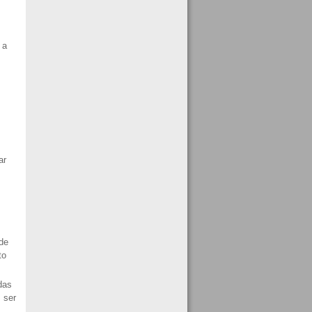
 a
ar
de
to
das
 ser