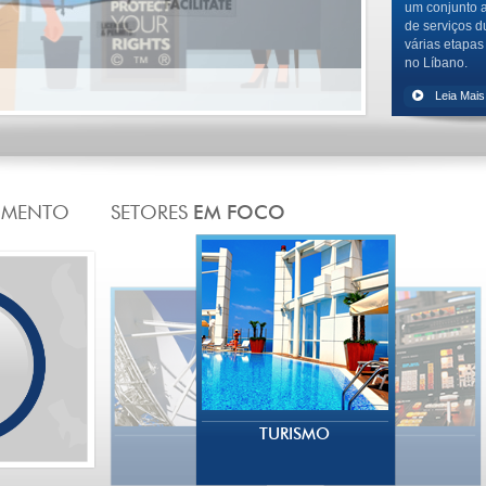
um conjunto 
de serviços d
várias etapas
no Líbano.
TURISMO