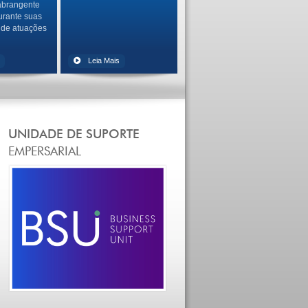
abrangente
urante suas
 de atuações