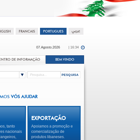
07.Agosto.2026
| 16:34
ENTRO DE INFORMAÇÃO
BEM VINDO
EMOS
VÓS AJUDAR
EXPORTAÇÃO
os, tanto
Apoiamos a promoção e
res nacionais
comercialização de
angeiros,
produtos libaneses.