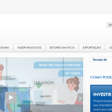
RESUMO
FAZER NEGÓCIOS
SETORES EM FOCO
EXPORTAÇÃO
C
Desejo de
COMO POD
INVESTIR
Proporcionam
aos investido
como aos estr