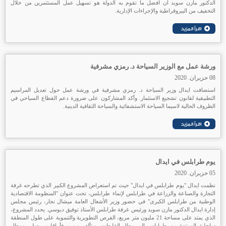
الدكتور مازن سويد ان افضل ما تقوم به الدولة هو تسهيل عمل المستثمرين من خلال
التخفيف من البيروقراطية والإجراءات الإدارية.
ورشة عمل مع الوزير السياحة د. رمزي مشرفية
08 حزيران. 2020
استضافت ايدال وزير السياحة د. رمزي مشرفية في ورشة عمل حول تعديل المراسيم
التطبيقية لقانون تشجيع الاستثمار. وأكد المشاركون على ضرورة دعم القطاع السياحي في
الظروف الحالية لاسيما السياحة الاستشفائية والسياحة الثقافية الدينية.
يوم طرابلس في ايدال
05 حزيران. 2020
نظمت ايدال "يوم طرابلس في ايدال" حيث تم استعراض المشروع الكبير الذي تطرحه غرفة
التجارة والصناعة والزراعة في طرابلس لإنماء طرابلس، تحت عنوان "المنظومة الاقتصادية
الوطنية من طرابلس الكبرى" في حضور وزير الأشغال العامة ميشال نجار، رئيس مجلس
إدارة ايدال الدكتور مازن سويد ورئيس غرفة طرابلس الأستاذ توفيق دبوسي. يحدد المشروع،
الذي يمتد على مساحة 21 مليون متر مربع، الفرص التطويرية والتنموية على طول المنطقة
ساحلية الممتدة من طرابلس الى مطار القليعات، ويتألف من مرفأ اقليمي دولي ومطار