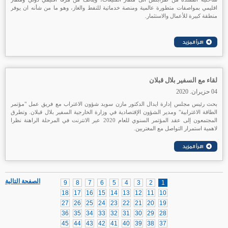
اقليمي بمواصفات متطورة عالمية ومنصة خدماتية للنفط والغاز، وهو ما من شأنه ان يوفر
منطقة كبيرة للأعمال والاستثمار.
لقاء مع السفير بلال قبلان
04 حزيران. 2020
بحث رئيس مجلس إدارة ايدال الدكتور مازن سويد شؤون الاغتراب مع فريق عمل "مؤتمر
الطاقة الاغترابية" ومدير الشؤون الإقتصادية في وزارة الخارجية السفير بلال قبلان. وتطرق
المجتمعون إلى عقد المؤتمر السنوي للعام 2020 عبر الانترنت في المرحلة الراهنة نظرا
لاهمية استمرار التواصل مع المغتربين.
الصفحة التالية
9
8
7
6
5
4
3
2
1
18
17
16
15
14
13
12
11
10
27
26
25
24
23
22
21
20
19
36
35
34
33
32
31
30
29
28
45
44
43
42
41
40
39
38
37