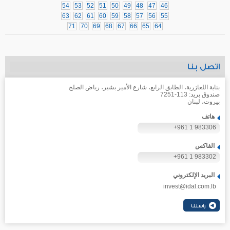
54
53
52
51
50
49
48
47
46
63
62
61
60
59
58
57
56
55
71
70
69
68
67
66
65
64
اتصل بنا
بناية اللعازرية، الطابق الرابع، شارع الأمير بشير، رياض الصلح
صندوق بريد: 113-7251
بيروت، لبنان
هاتف
+961 1 983306
الفاكس
+961 1 983302
البريد الإلكتروني
invest@idal.com.lb