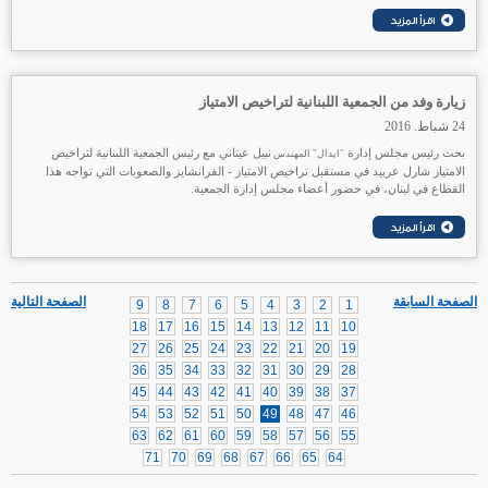
زيارة وفد من الجمعية اللبنانية لتراخيص الامتياز
24 شباط. 2016
بحث رئيس مجلس إدارة
نبيل عيتاني مع رئيس الجمعية اللبنانية لتراخيص
"ايدال" المهندس
الامتياز شارل عربيد في مستقبل تراخيص الامتياز - الفرانشايز والصعوبات التي تواجه هذا
القطاع في لبنان، في حضور أعضاء مجلس إدارة الجمعية.
الصفحة السابقة
الصفحة التالية
9
8
7
6
5
4
3
2
1
18
17
16
15
14
13
12
11
10
27
26
25
24
23
22
21
20
19
36
35
34
33
32
31
30
29
28
45
44
43
42
41
40
39
38
37
54
53
52
51
50
49
48
47
46
63
62
61
60
59
58
57
56
55
71
70
69
68
67
66
65
64