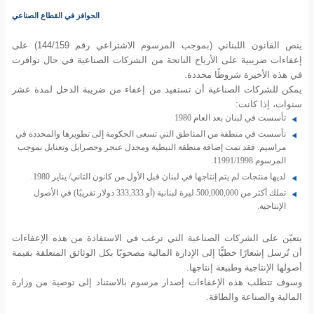
الحوافز في القطاع الصناعي
ينص القانون اللبناني (بموجب المرسوم الاشتراعي رقم 144/159) على
إعفاءات ضريبية على الأرباح الناتجة من الشركات الصناعية في حال توافرت
في هذه الأخيرة شروطًا محددة.
يمكن للشركات الصناعية أن تستفيد من إعفاء من ضريبة الدخل لمدة عشر
سنوات، إذا كانت:
تأسست في لبنان بعد العام 1980
تأسست في منطقة من المناطق التي تسعى الحكومة إلى تطويرها والمحددة في
مراسيم. فقد تمت إضافة منطقة النبطية ومجدل عنجر وحصرايل وتعنايل بموجب
المرسوم 11991/1998.
لديها منتجات لم يتم إنتاجها في لبنان قبل الأول من كانون الثاني/ يناير 1980.
تملك أكثر من 500,000,000 ليرة لبنانية (أو 333,333 دولار تقريبًا) في الأصول
الإنتاجية.
يتعيّن على الشركات الصناعية التي ترغب في الاستفادة من هذه الإعفاءات
أن تُرسل إشعارًا خطيًّا إلى الإدارة المالية مصحوبًا بكل الوثائق المتعلقة بقيمة
أصولها الإنتاجية وطبيعة إنتاجها.
وسوف تتطلب هذه الإعفاءات إصدار مرسوم بالاستناد إلى توصية من وزارة
المالية والصناعة والطاقة.