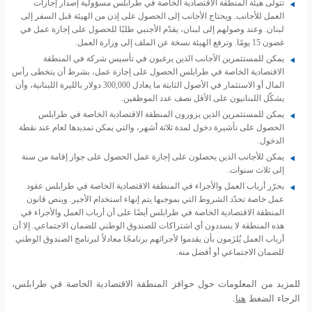
تتولّى هيئة المنطقة الاقتصادية الخاصة في طرابلس مسؤولية إصدار إجازات
العمل للأجانب. ويحتاج الأجانب إلى الحصول على إذن من الهيئة قبل السفر إلى
لبنان. وعند وصولهم إلى لبنان، يقدّم الأجنبي طلبًا للحصول على إجازة عمل في
غضون 15 يومًا. وترفع الهيئة نسخة عن الملف إلى وزارة العمل.
يمكن للمستثمرين الأجانب الذين يرغبون في تأسيس شركة في المنطقة
الاقتصادية الخاصة في طرابلس الحصول على إجازة عمل، بشرط أن يتخطى رأس
المال أو الاستثمار في الأصول الثابتة ما يعادل 300,000 دولار بالليرة اللبنانية، وأن
يشكّل اللبنانيون على الأقل نصف عدد الموظفين.
يمكن للمستثمرين الذين يزورون المنطقة الاقتصادية الخاصة في طرابلس
الحصول على تأشيرة دخول لمدة ثلاثة أشهر، والتي يمكن تمديدها لعام عند نقطة
الدخول.
يمكن للأجانب الذين يحصلون على إجازة عمل الحصول على جواز إقامة من سنة
إلى ثلاث سنوات.
يحرّر أرباب العمل والأجراء في المنطقة الاقتصادية الخاصة في طرابلس عقود
عمل خاصة تحدّد الشروط التي بموجبها يتم إنهاء استخدام الأجير. وينص قانون
المنطقة الاقتصادية الخاصة في طرابلس أيضًا على أن أرباب العمل والأجراء في
هذه المنطقة لا يسددون أي اشتراكات للصندوق الوطني للضمان الاجتماعي. إلا أن
أرباب العمل يُلزَمون بأن يقدموا لأجرائهم برنامجًا معادلاً لبرنامج الصندوق الوطني
للضمان الاجتماعي أو أفضل منه.
للمزيد من المعلومات حول حوافز المنطقة الاقتصادية الخاصة في طرابلس،
الرجاء الضغط
هنا
.