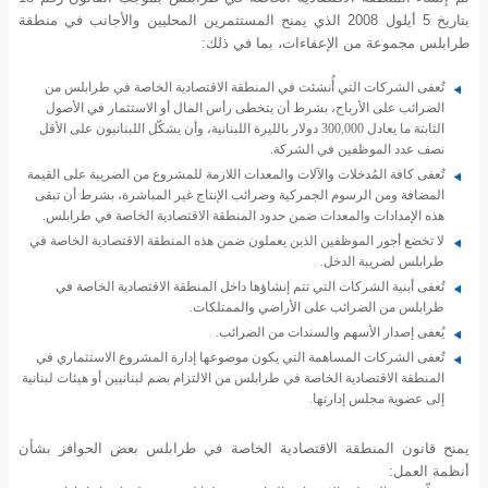
بتاريخ 5 أيلول 2008 الذي يمنح المستثمرين المحليين والأجانب في منطقة
طرابلس مجموعة من الإعفاءات، بما في ذلك:
تُعفى الشركات التي أُنشئت في المنطقة الاقتصادية الخاصة في طرابلس من
الضرائب على الأرباح، بشرط أن يتخطى رأس المال أو الاستثمار في الأصول
الثابتة ما يعادل 300,000 دولار بالليرة اللبنانية، وأن يشكّل اللبنانيون على الأقل
نصف عدد الموظفين في الشركة.
تُعفى كافة المُدخلات والآلات والمعدات اللازمة للمشروع من الضريبة على القيمة
المضافة ومن الرسوم الجمركية وضرائب الإنتاج غير المباشرة، بشرط أن تبقى
هذه الإمدادات والمعدات ضمن حدود المنطقة الاقتصادية الخاصة في طرابلس.
لا تخضع أجور الموظفين الذين يعملون ضمن هذه المنطقة الاقتصادية الخاصة في
طرابلس لضريبة الدخل.
تُعفى أبنية الشركات التي تتم إنشاؤها داخل المنطقة الاقتصادية الخاصة في
طرابلس من الضرائب على الأراضي والممتلكات.
يُعفى إصدار الأسهم والسندات من الضرائب.
تُعفى الشركات المساهمة التي يكون موضوعها إدارة المشروع الاستثماري في
المنطقة الاقتصادية الخاصة في طرابلس من الالتزام بضم لبنانيين أو هيئات لبنانية
إلى عضوية مجلس إدارتها.
يمنح قانون المنطقة الاقتصادية الخاصة في طرابلس بعض الحوافز بشأن
أنظمة العمل: