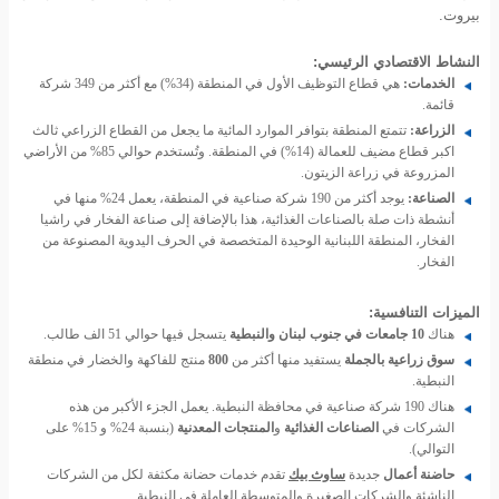
بيروت.
النشاط الاقتصادي الرئيسي:
الخدمات:
هي قطاع التوظيف الأول في المنطقة (34%) مع أكثر من 349 شركة
قائمة.
الزراعة:
تتمتع المنطقة بتوافر الموارد المائية ما يجعل من القطاع الزراعي ثالث
اكبر قطاع مضيف للعمالة (14%) في المنطقة. وتُستخدم حوالي 85% من الأراضي
المزروعة في زراعة الزيتون.
الصناعة:
يوجد أكثر من 190 شركة صناعية في المنطقة، يعمل 24% منها في
أنشطة ذات صلة بالصناعات الغذائية، هذا بالإضافة إلى صناعة الفخار في راشيا
الفخار، المنطقة اللبنانية الوحيدة المتخصصة في الحرف اليدوية المصنوعة من
الفخار.
الميزات التنافسية:
هناك
10 جامعات في جنوب لبنان والنبطية
يتسجل فيها حوالي 51 الف طالب.
سوق زراعية بالجملة
يستفيد منها أكثر من
800
منتج للفاكهة والخضار في منطقة
النبطية.
هناك 190 شركة صناعية في محافظة النبطية. يعمل الجزء الأكبر من هذه
الشركات في
الصناعات الغذائية
و
المنتجات المعدنية
(بنسبة 24% و 15% على
التوالي).
حاضنة أعمال
جديدة
ساوث بيك
تقدم خدمات حضانة مكثفة لكل من الشركات
الناشئة والشركات الصغيرة والمتوسطة العاملة في النبطية.