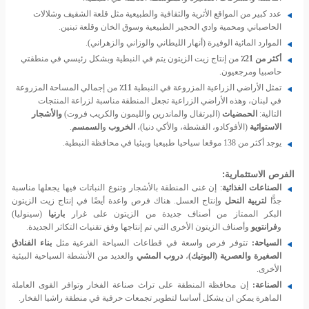
عدد كبير من المواقع الأثرية والثقافية والطبيعية مثل قلعة الشقيف وشلالات
الحاصباني ومحمية وادي الحجير الطبيعية وسوق الخان وقلعة تبنين.
الموارد المائية الوفيرة (أنهار الليطاني والوزاني والزهراني).
أكثر من 21٪
من إنتاج زيت الزيتون يتم في النبطية وبشكل رئيسي في منطقتي
حاصبيا ومرجعيون.
تمثل الأراضي الزراعية المزروعة في النبطية
11٪
من إجمالي المساحة المزروعة
في لبنان، وهذه الأراضي الزراعية تجعل المنطقة مناسبة لزراعة المنتجات
التالية:
الحمضيات
(البرتقال والماندرين والليمون والكريب فروت)
والأشجار
الاستوائية
(الأفوكادو، القشطة، والأكي دنيا)،
الخروب
و
السمسم
.
يوجد أكثر من 138 موقعا سياحيا طبيعيا وبيئيا في محافظة النبطية.
الفرص الاستثمارية:
الصناعات الغذائية
: إن غنى المنطقة بالأشجار وتنوع النباتات فيها يجعلها مناسبة
جدًّا
لتربية النحل
وإنتاج العسل. هناك فرص واعدة أيضًا في إنتاج زيت الزيتون
البكر الممتاز من أصناف جديدة من الزيتون على غرار
بارنيا
(سينوليا)
و
فرانتويو
وأصناف الزيتون الأخرى التي تم إنتاجها وفق تقنيات التكاثر الجديدة.
السياحة:
تتوفر فرص واسعة في قطاعات السياحة الفرعية مثل
بناء الفنادق
الصغيرة والعصرية (البوتيك)
،
دروب المشي
والعديد من الأنشطة السياحية البيئية
الأخرى.
الصناعة:
إن محافظة المنطقة على تراث صناعة الفخار وتوافر القوى العاملة
الماهرة يمكن ان يشكل أساسا لتطوير تجمعات حرفية في منطقة راشيا الفخار.