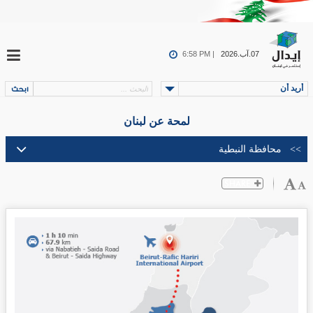
07.آب.2026
6:58 PM |
أريد أن
لمحة عن لبنان