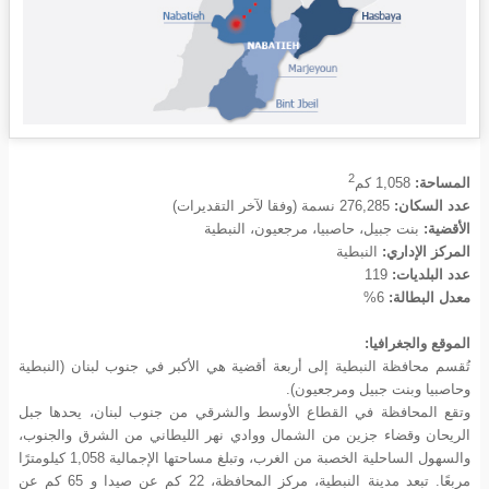
2
المساحة:
1,058 كم
عدد السكان:
276,285 نسمة (وفقا لآخر التقديرات)
الأقضية:
بنت جبيل، حاصبيا، مرجعيون، النبطية
المركز الإداري:
النبطية
عدد البلديات:
119
معدل البطالة:
6%
الموقع والجغرافيا:
تُقسم محافظة النبطية إلى أربعة أقضية هي الأكبر في جنوب لبنان (النبطية
وحاصبيا وبنت جبيل ومرجعيون).
وتقع المحافظة في القطاع الأوسط والشرقي من جنوب لبنان، يحدها جبل
الريحان وقضاء جزين من الشمال ووادي نهر الليطاني من الشرق والجنوب،
والسهول الساحلية الخصبة من الغرب، وتبلغ مساحتها الإجمالية 1,058 كيلومترًا
مربعًا. تبعد مدينة النبطية، مركز المحافظة، 22 كم عن صيدا و 65 كم عن