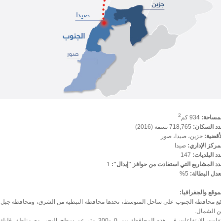
2
لمساحة:
934
كم
دد السكان:
718,765 نسمة (2016)
أقضية:
جزين، صيدا، صور
مركز الإداري:
صيدا
د البلديات:
147
د المشاريع التي استفادت من حوافز "إيدال":
1
عدل البطالة:
5%
موقع والجغرافيا:
قع محافظة الجنوب على ساحل المتوسط، تحدها محافظة النبطية من الشرق، ومحافظة جبل ل
ن الشمال.
تتفاوت الارتفاعات في هذه المحافظة بين 0 و300 متر عن سطح البحر، مع مناطق 