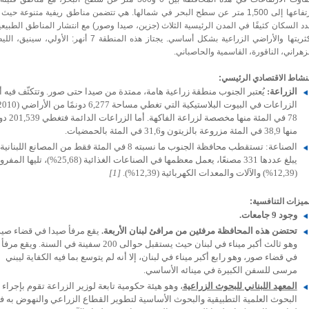
ارتفاعها إلى 1,500 متر عن سطح البحر في شمالها. هي تتضمن مناطق ريفية متنوعة حيث
د السكان كثيفًا في المدن الرئيسية الثلاث (جزين، صيدا وصور) مع انتشار المناطق الطبيع
أكثريتها والأراضي الزراعية بشكل أساسي. يجتاز هذه المنطقة 7 أنهر: الأولي، س
زهراني، الناقورة، القاسمية والحاصباني.
نشاط الاقتصادي الرئيسي:
الزراعة:
يُعتبر الجنوب منطقة زراعية هامة، ممتدة من صيدا حتى صور. وتتكثّف فيه أي
78 في المئة منها مخصصة لزراعة
منها 38,9 في المئة مزروعة بالزيتون و31,6 في المئة بالحمضيات.
الصناعة: تستقطب محافظة الجنوب ما نسبته 8 في المئة فقط من المصانع اللبنان
يبلغ عددها 331 مصنعًا، يعمل معظمها في الصناعات الغذائية (5,68
(12,39%) والآلات والمعدات الكهربائية (12,39%)
.
[1]
ميزات التنافسية:
وجود 9 جامعات.
تحتضن هذه المحافظة مرفئين من مرافئ لبنان الأربعة.
يقع مرفأ صيدا في قضاء صيد
وهو ثالث أكبر ميناء في لبنان حيث يستقبل حوالى 200 سفينة في السنة. وي
في قضاء صور، وهو رابع أكبر ميناء في لبنان، إلا أنه لم يتوسع بما فيه الكفاية ليبني
مرسى للسفن الكبيرة في مينائه الأساسي.
المعهد اللبناني للبحوث الزراعية
،
وهو هيئة حكومية تابعة لوزير الزراعة تقوم بإجراء
البحوث العلمية التطبيقية والبحوث الأساسية لتطوير القطاع الزراعي والنهوض به 