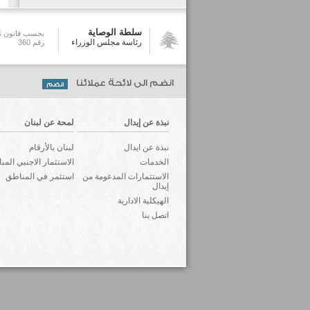
سلطة الوصاية
بحسب قانون تش
رئاسة مجلس الوزراء
رقم 360
انضم الى لائحة عملائنا
نبذة عن إيدال
لمحة عن لبنان
نبذة عن ايدال
لبنان بالأرقام
الخدمات
الاستثمار الاجنبي المب
الاستثمارات المدعومة من
استثمر في المناطق
إيدال
الهيكلية الادارية
اتصل بنا