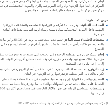
لبنان. هناك مركزان لهذا المعهد في الجنوب: واحد في لبعا والآخر في صور. يتمحور 
المركز في لبعا حول الزيتون والزراعة البيولوجية والري والبيوت البلاستيكية، في حي
مركز صور يركز على الحمضيات والزراعات الاستوائية والزيتون.
فرص الاستثمارية:
الصناعات الغذائية:
توفر مساحة الأراضي الزراعية الشاسعة والنشاطات الزراعية
المهمة داخل البيوت البلاستيكية موارد مهمة ومواد أولية أساسية لصناعات غذائية
مزدهرة.
مشتقات الحليب لا سيما الماعز:
تضم هذه المحافظة ما يزيد عن 35,023 رأس م
بالمقارنة مع 4,839 رأس بقر فقط، ما يعبّد الطريق أمام فرص استثمارية مهمة في 
القطاع.
إنتاج النبيذ:
جزين هي المنطقة الوحيدة في الجنوب التي تتمتع بتربة تتيح صناعة نبيذ
مزدهرة. هناك مصنع نبيذ واحد في جزين، في وقت تعمد مصانع أخرى في الوقت الح
إلى زراعة الكروم في المنطقة.
زيت الزيتون:
تحتضن محافظة الجنوب 15 في المئة من أشجار الزيتون في لبنان، 
تكون بذلك ثاني أكبر منطقة تزدهر فيها زراعة الزيتون في لبنان.
المصايف والسياحة البيئية:
إن وجود محميات طبيعية في هذه المنطقة يساعد على
الحفاظ على أصناف متعددة من الحيوانات والنباتات، ما يوفر فرصًا للسياحة البيئية.
وتستقطب الشواطئ الرملية في صور والآثار ال
زائر سنويًّا.
شركات يعمل فيها أكثر من ثمانية موظفين – دليل الصادرات والمؤسسات الصناعية 2015 - 2016