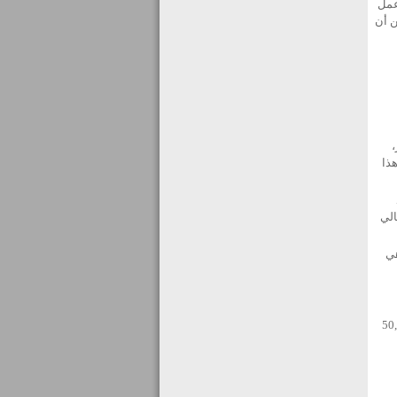
عمل
ن أن
اعز،
هذا
الي
وهي
تاريخية في صيدا وصور أكثر من 50,000