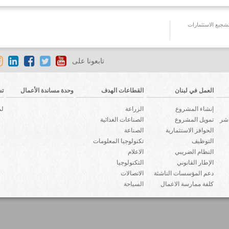
جيع الاستثمارات
تابعونا على
العمل في لبنان
القطاعات الهدف
وحدة مساندة الأعمال
تش
إنشاء المشروع
الزراعة
لم
اشر
تمويل المشروع
الصناعات الغذائية
الحوافز الاستثمارية
الصناعة
التوظيف
تكنولوجيا المعلومات
النظام الضريبي
الاعلام
الإطار القانوني
التكنولوجيا
دعم المؤسسات الناشئة
الاتصالات
كلفة ممارسة الاعمال
السياحة