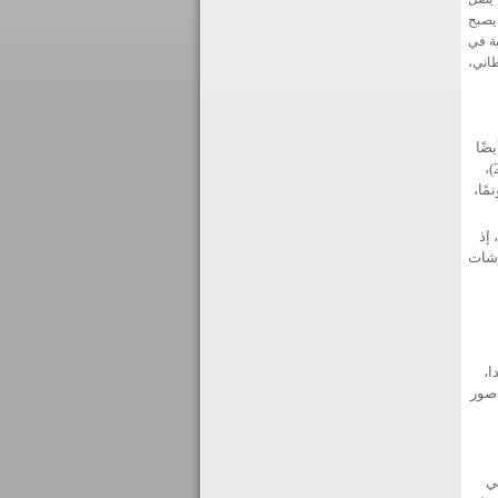
 يصبح
ية في
ينيق، الليطاني،
ضًا
الزراعات في البيوت البلاستيكية التي تغطي مساحة 6,277 دونمًا من الأراضي (2010)،
 الفاكهة. أما الزراعات الدائمة فتغطي 201,539 دونمًا،
ية، إذ
2%)، تليها المفروشات
ا،
قع مرفأ صور
في