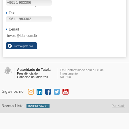
+961 1 983306
Fax
+961 1 983302
E-mail
invest@idal.com.lb
Autoridade de Tutela
Em Conformidade com a Lei de
Presidência do
Investimento
Conselho de Ministros
No. 360
Siga-nos no
Nossa
Lista
Por Koein