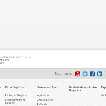
onformidade com a Lei de
stimento
360
Siga-nos no
o
Fazer Negócios
Setores em Foco
Unidade de Apoio Aos
Exp
Negócios
Iniciar um Negócio
Agricultura
Visã
Financiamento do
Agro Indústria
Negócio
Indústria