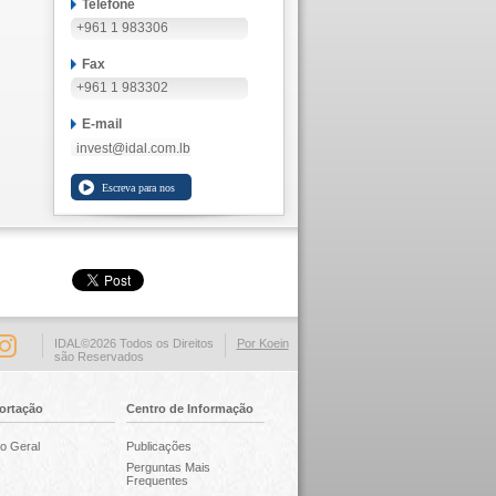
Telefone
+961 1 983306
Fax
+961 1 983302
E-mail
invest@idal.com.lb
IDAL©2026 Todos os Direitos
Por Koein
são Reservados
ortação
Centro de Informação
o Geral
Publicações
Perguntas Mais
Frequentes