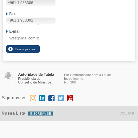
+961 1 983306
Fax
+961 1 983302
E-mail
invest@idal.com.lb
Autoridade de Tutela
Em Conformidade com a Lei de
Presidência do
Investimento
Conselho de Ministros
No. 360
Siga-nos no
Nossa
Lista
Por Koein