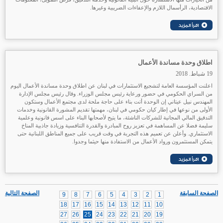
الاقتصادية، الرأسمال اللازم والإعفاءات الضريبية وغيرها.
اطلاق وحدة مساندة الأعمال
19 شباط. 2018
اعلنت المؤسسة العامة لتشجيع الاستثمارات في لبنان عن اطلاق وحدة مساندة الأعمال اليوم
من السراي الحكومي في حضور ورعاية رئيس مجلس الوزراء. وقال رئيس مجلس الإدارة
المهندس نبيل عيتاني إن الوحدة أتت بناء على حاجة ملحة لدى مجتمع الأعمال وستكون
الأولى من نوعها في إطار كيان حكومي في لبنان، مهمتها تقديم المشورة القانونية وخدمات
التدقيق المالي المجانية للشركات الناشئة، ما يتيح لأصحابها البناء على اسس قانونية وعلمية
سليمة فضلا عن المساهمة في تعزيز روح المبادرة والقدرة التنافسية وزيادة جاذبية المناخ
الاستثماري. وأعلن عن تعميم هذه التجربة في وقت قريب على جميع المناطق اللبنانية حتى
يتمكن المستثمرون ورواد الأعمال من الاستفادة منها حيثما وجدوا.
الصفحة السابقة
الصفحة التالية
9
8
7
6
5
4
3
2
1
18
17
16
15
14
13
12
11
10
27
26
25
24
23
22
21
20
19