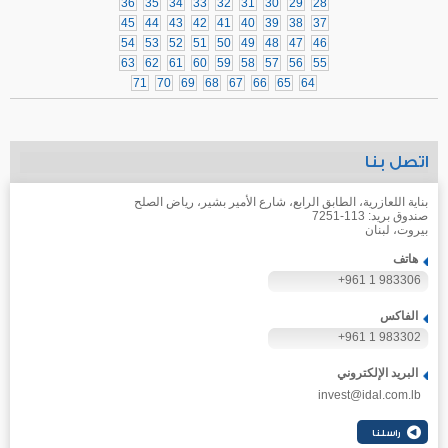
36
35
34
33
32
31
30
29
28
45
44
43
42
41
40
39
38
37
54
53
52
51
50
49
48
47
46
63
62
61
60
59
58
57
56
55
71
70
69
68
67
66
65
64
اتصل بنا
بناية اللعازرية، الطابق الرابع، شارع الأمير بشير، رياض الصلح
صندوق بريد: 113-7251
بيروت، لبنان
هاتف
+961 1 983306
الفاكس
+961 1 983302
البريد الإلكتروني
invest@idal.com.lb