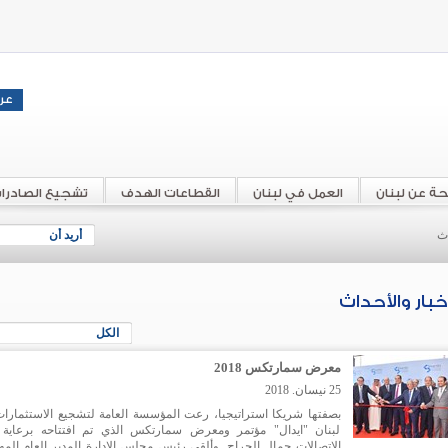
حة عن لبنان
العمل في لبنان
القطاعات الهدف
تشجيع الصادرا
اث
أريد أن
أخبار والأحداث
الكل
معرض سمارتكس 2018
25 نيسان. 2018
بصفتها شريكا استراتيجيا، رعت المؤسسة العامة لتشجيع الاستثمارا
لبنان "ايدال" مؤتمر ومعرض سمارتكس الذي تم افتتاحه برعاية 
الاتصالات جمال الجراح. وألقى رئيس مجلس الإدارة المدير العام الم