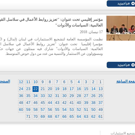
(OECD) للترويج للاستثمار في منطقة المتوسط. وشددت التوصيات
السير في برنامج البنى التحتية وتعزيز المناطق الاقتصادية وت
استثمارات المغتربين وضرورة تفعيل التعاون بين القطاعين العام والخ
مؤتمر إقليمي تحت عنوان: "تعزيز روابط الأعمال في سلاسل القي
العالمية: السياسات والأدوات"
17 نيسان. 2018
نظمت المؤسسة 
مؤتمرا إقليميا تحت عنوان: "تعزيز روابط الأعمال في سلاسل ال
العالمية: السياسات والأدوات" شارك فيه ممثلون عن جهات حك
ومسؤولون عن الاستثمار والتنمية من عدد من دول حوض المتوسط.
وقال رئيس مجلس إدارة ايدال المهندس نبيل عيتاني في الجلسة الافتت
"إن تعزيز روابط الأعمال مهم جدا للبقاء في حلبة المنافسة في ظل الع
وهذا المؤتمر سوف يزودنا بالأدوات اللازمة من اجل تحسين هذه الرو
وبالتالي خدمة التنمية الاقتصادية المحلية في اقتصاداتنا."
فحة السابقة
الصفحة 
12
11
10
9
8
7
6
5
4
3
2
1
24
23
22
21
20
19
18
17
16
15
14
13
36
35
34
33
32
31
30
29
28
27
26
25
48
47
46
45
44
43
42
41
40
39
38
37
60
59
58
57
56
55
54
53
52
51
50
49
71
70
69
68
67
66
65
64
63
62
61
جيع الاستثمارات