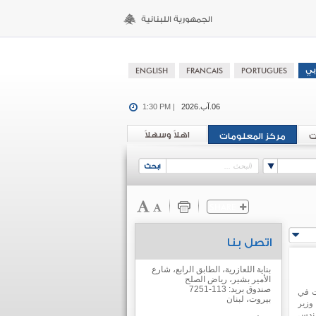
06.آب.2026
1:30 PM |
اهلاً وسهلاً
ت
مركز المعلومات
اتصل بنا
بناية اللعازرية، الطابق الرابع، شارع
الأمير بشير، رياض الصلح
صندوق بريد: 113-7251
ت في
بيروت، لبنان
وزير
هندس