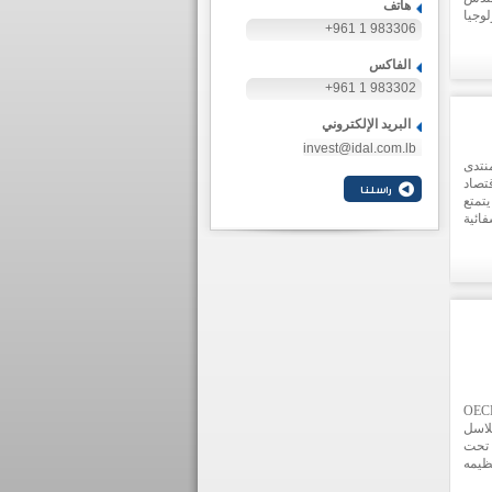
هاتف
وجيا
+961 1 983306
ناول
طلاق
الفاكس
+961 1 983302
البريد الإلكتروني
invest@idal.com.lb
نتدى
تصاد
تمتع
فائية
التي
تكزة
ة العامة لتشجيع الاستثمارات في لبنان (ايدال) و OECD
لاسل
 تحت
نظيمه
ادية