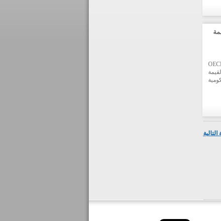
 على
شجيع
اص.
مة
العامة لتشجيع الاستثمارات في لبنان (ايدال) و OECD
قيمة
ومية
احية
ولمة.
ابط،
التالية