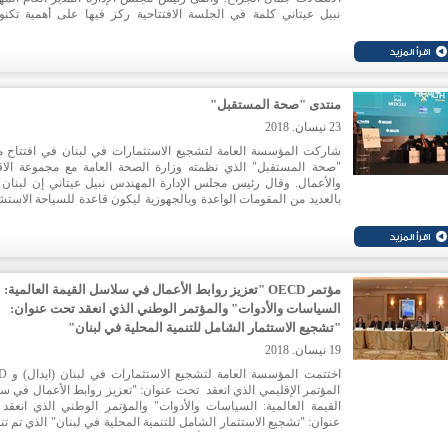
نبيل عيتاني كلمة في الجلسة الافتتاحية ركز فيها على أهمية تكنول
المعلومات والاتصالات ودورها في القطاعات الاقتصادية المنتجة. كما ت
موضوع الابتكار والريادة في الأعمال ودورها في تشجيع الشباب على إ
الأفكار المبدعة وتحويل الفكرة إلى مشروع.
منتدى "صحة المستقبل"
23 نيسان. 2018
شاركت المؤسسة العامة لتشجيع الاستثمارات في لبنان في افتتاح م
"صحة المستقبل" الذي نظمته وزارة الصحة العامة مع مجموعة الاق
والأعمال. وقال رئيس مجلس الإدارة المهندس نبيل عيتاني إن لبنان ي
بالعديد من المقومات الواعدة وبالجهوزية ليكون قاعدة للسياحة الاستش
في المنطقة، معتبرا ان القطاع الصحي هو من ابرز القطاعات الواعدة 
يمكن ان تجذب المستثمرين، لاسيما في مجال الخدمات الصحية المر
على التكنولوجيا الحديثة على غرار التكنولوجيا الحيوية والبوابات الصحية.
مؤتمر OECD "تعزيز روابط الأعمال في سلاسل القيمة العالمية:
السياسات والأدوات" والمؤتمر الوطني الذي انعقد تحت عنوان:
"تشجيع الاستثمار الشامل للتنمية المحلية في لبنان"
19 نيسان. 2018
اختتمت المؤسس
المؤتمر الإقليمي الذي انعقد تحت عنوان: "تعزيز روابط الأعمال في س
القيمة العالمية: السياسات والأدوات" والمؤتمر الوطني الذي انعقد
عنوان: "تشجيع الاستثمار الشامل للتنمية المحلية في لبنان" الذي تم ت
في إطار برنامج الاتحاد الأوروبي ومنظمة التعاون والتنمية الاقتص