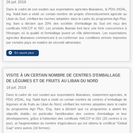
26 juil. 2018
Dans le cadre de son soutien aux exportations agricoles libanaises, le PDG d'IDAL,
Ing. Nabil Itani a visité un certain nombre de projets d'investissement agricole au
Liban du Sud, vérifiant les normes adoptées dans le cadre du programme Agri Plus.
Ing. Itani a déclaré que 20% des sociétés d'emballage du Sud ont reçu des
certificats HACCP et ISO. Les produits libanais font face une forte concurrence à
l'étranger, où la qualité et l'emballage jouent un rôle déterminant. Les exportations
agricoles libanaises commencent à se conformer aux conditions strictes imposées
par certains pays en matière de sécurité alimentaire.
VISITE À UN CERTAIN NOMBRE DE CENTRES D'EMBALLAGE
DE LÉGUMES ET DE FRUITS AU LIBAN DU NORD
18 juil. 2018
Dans le cadre de son soutien aux exportations libanaises, notamment agricoles, le
PDG d'IDAL, Ing. Nabil Itani a visité un certain nombre de centres d`emballage de
légumes et de fruits au Liban du Nord, vérifiant les normes adoptées dans le cadre
du programme Agri Plus. Eng. Itani a déclaré que ce programme a atteint les
objectifs établis, en particulier l'amélioration des centres d'emballage et leur
développement, grâce à l'obtention des certificats HACCP et ISO (20 centres à ce
jour), et l'augmentation du nombre d'agriculteurs qui ont obtenu le certificat "Global
Gap" entre autres (16 fermes).