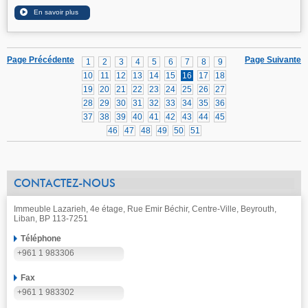
Page Précédente
Page Suivante
1
2
3
4
5
6
7
8
9
10
11
12
13
14
15
16
17
18
19
20
21
22
23
24
25
26
27
28
29
30
31
32
33
34
35
36
37
38
39
40
41
42
43
44
45
46
47
48
49
50
51
CONTACTEZ-NOUS
Immeuble Lazarieh, 4e étage, Rue Emir Béchir, Centre-Ville, Beyrouth,
Liban, BP 113-7251
Téléphone
+961 1 983306
Fax
+961 1 983302