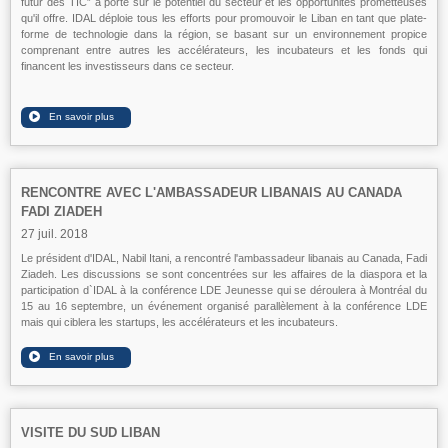
futur des TIC” a porté sur le potentiel du secteur et les opportunités prometteuses
qu'il offre. IDAL déploie tous les efforts pour promouvoir le Liban en tant que plate-
forme de technologie dans la région, se basant sur un environnement propice
comprenant entre autres les accélérateurs, les incubateurs et les fonds qui
financent les investisseurs dans ce secteur.
RENCONTRE AVEC L'AMBASSADEUR LIBANAIS AU CANADA
FADI ZIADEH
27 juil. 2018
Le président d'IDAL, Nabil Itani, a rencontré l'ambassadeur libanais au Canada, Fadi
Ziadeh. Les discussions se sont concentrées sur les affaires de la diaspora et la
participation d`IDAL à la conférence LDE Jeunesse qui se déroulera à Montréal du
15 au 16 septembre, un événement organisé parallèlement à la conférence LDE
mais qui ciblera les startups, les accélérateurs et les incubateurs.
VISITE DU SUD LIBAN