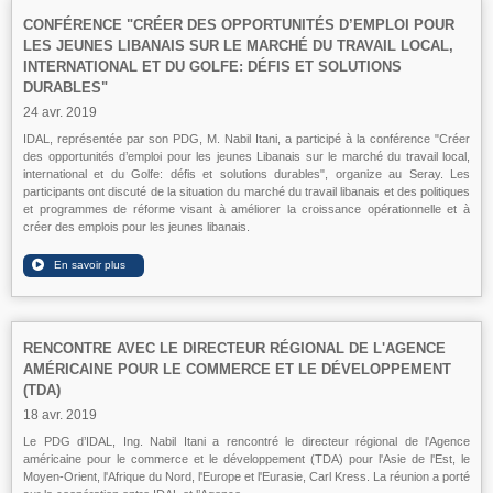
CONFÉRENCE "CRÉER DES OPPORTUNITÉS D’EMPLOI POUR
LES JEUNES LIBANAIS SUR LE MARCHÉ DU TRAVAIL LOCAL,
INTERNATIONAL ET DU GOLFE: DÉFIS ET SOLUTIONS
DURABLES"
24 avr. 2019
IDAL, représentée par son PDG, M. Nabil Itani, a participé à la conférence "Créer
des opportunités d’emploi pour les jeunes Libanais sur le marché du travail local,
international et du Golfe: défis et solutions durables", organize au Seray. Les
participants ont discuté de la situation du marché du travail libanais et des politiques
et programmes de réforme visant à améliorer la croissance opérationnelle et à
créer des emplois pour les jeunes libanais.
RENCONTRE AVEC LE DIRECTEUR RÉGIONAL DE L'AGENCE
AMÉRICAINE POUR LE COMMERCE ET LE DÉVELOPPEMENT
(TDA)
18 avr. 2019
Le PDG d’IDAL, Ing. Nabil Itani a rencontré le directeur régional de l'Agence
américaine pour le commerce et le développement (TDA) pour l'Asie de l'Est, le
Moyen-Orient, l'Afrique du Nord, l'Europe et l'Eurasie, Carl Kress. La réunion a porté