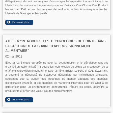
délégation ont discuté des moyens d'encourager les expatriés libanais à investir au
Liban. Les discussions ont également porté sur l'initiative One Cluster One Product
lancée par IDAL et sur les moyens de renforcer le lien économique entre les
Libanais de l'étranger et leur patrie.
ATELIER "INTRODUIRE LES TECHNOLOGIES DE POINTE DANS
LA GESTION DE LA CHAÎNE D'APPROVISIONNEMENT
ALIMENTAIRE"
02 mai 2019
IDAL et La Banque européenne pour la reconstruction et le développement ont
organisé un atelier intitulé "Introduire les technologies de pointe dans la gestion de la
chaîne d'approvisionnement alimentaire" à l'hôtel Bristol. Le PDG d`IDAL, Nabil Itani,
a souligné la nécessité de s'appuyer désormais sur l'intelligence artificielle,
soulignant que la plupart des industries du monde adoptent des modèles
d'exploitation avancés et des modèles de marketing innovants pour les aider à se
différencier dans un environnement concurrentiel, réduire les coûts, accroître la
productivité et créer une valeur ajoutée supplémentaire.