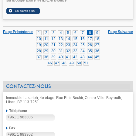
sur la coopération entre IDAL et l’Agence.
Page Précédente
Page Suivante
1
2
3
4
5
6
7
8
9
10
11
12
13
14
15
16
17
18
19
20
21
22
23
24
25
26
27
28
29
30
31
32
33
34
35
36
37
38
39
40
41
42
43
44
45
46
47
48
49
50
51
CONTACTEZ-NOUS
Immeuble Lazarieh, 4e étage, Rue Emir Béchir, Centre-Ville, Beyrouth,
Liban, BP 113-7251
Téléphone
+961 1 983306
Fax
+961 1 983302