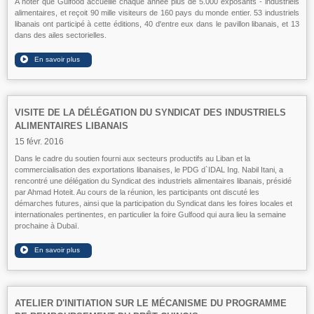
A noter que Gulfood accueille chaque année plus de 5.000 exposants - industriels
alimentaires, et reçoit 90 mille visiteurs de 160 pays du monde entier. 53 industriels
libanais ont participé à cette éditions, 40 d'entre eux dans le pavillon libanais, et 13
dans des ailes sectorielles.
VISITE DE LA DÉLÉGATION DU SYNDICAT DES INDUSTRIELS
ALIMENTAIRES LIBANAIS
15 févr. 2016
Dans le cadre du soutien fourni aux secteurs productifs au Liban et la
commercialisation des exportations libanaises, le PDG d`IDAL Ing. Nabil Itani, a
rencontré une délégation du Syndicat des industriels alimentaires libanais, présidé
par Ahmad Hoteit. Au cours de la réunion, les participants ont discuté les
démarches futures, ainsi que la participation du Syndicat dans les foires locales et
internationales pertinentes, en particulier la foire Gulfood qui aura lieu la semaine
prochaine à Dubaï.
ATELIER D'INITIATION SUR LE MÉCANISME DU PROGRAMME