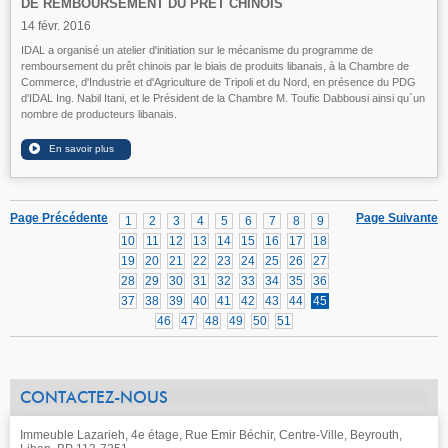
DE REMBOURSEMENT DU PRÊT CHINOIS
14 févr. 2016
IDAL a organisé un atelier d'initiation sur le mécanisme du programme de
remboursement du prêt chinois par le biais de produits libanais, à la Chambre de
Commerce, d'Industrie et d'Agriculture de Tripoli et du Nord, en présence du PDG
d'IDAL Ing. Nabil Itani, et le Président de la Chambre M. Toufic Dabbousi ainsi qu`un
nombre de producteurs libanais.
Page Précédente
Page Suivante
1
2
3
4
5
6
7
8
9
10
11
12
13
14
15
16
17
18
19
20
21
22
23
24
25
26
27
28
29
30
31
32
33
34
35
36
37
38
39
40
41
42
43
44
45
46
47
48
49
50
51
CONTACTEZ-NOUS
Immeuble Lazarieh, 4e étage, Rue Emir Béchir, Centre-Ville, Beyrouth,