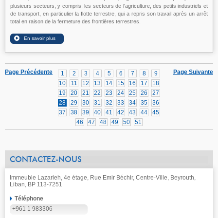
plusieurs secteurs, y compris: les secteurs de l'agriculture, des petits industriels et
de transport, en particulier la flotte terrestre, qui a repris son travail après un arrêt
total en raison de la fermeture des frontières terrestres.
Page Précédente
Page Suivante
1
2
3
4
5
6
7
8
9
10
11
12
13
14
15
16
17
18
19
20
21
22
23
24
25
26
27
28
29
30
31
32
33
34
35
36
37
38
39
40
41
42
43
44
45
46
47
48
49
50
51
CONTACTEZ-NOUS
Immeuble Lazarieh, 4e étage, Rue Emir Béchir, Centre-Ville, Beyrouth,
Liban, BP 113-7251
Téléphone
+961 1 983306