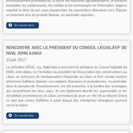
d'investissement prometteuses, à savoir les industries agroalimentaires, le tourisme
hospitalier, les médicaments, les médias et les technologies de l'information. Najari a
exprimé le désir de son pays d'augmenter les exportations libanaises vers l'Egypte
en important plus de produits libanais, en particulier agricoles.
RENCONTRE AVEC LE PRÉSIDENT DU CONSEIL LÉGISLATIF DE
NSW, JOHN AJAKA
13 juil. 2017
Le président d'IDAL, ing. Nabil Itani a rencontré le président du Conseil législatif de
NSW, John Ajaka, sur l'invitation du président de l'Association des constructeurs au
Liban, en présence de l'ambassadeur d'Australie au Liban et d'un certain nombre
d'hommes d'affaires libanais. Les relations libanaises et australiennes, en particulier
dans le domaine de l'investissement, ont été exposées à la lumière des avantages
qui caractérisent les deux pays. Ils ont également abordé les opportunités et les
possibilités prometteuses du Liban, permettant de jouer un rôle clé au Moyen-Orient
en tant que centre d'affaires à partir duquel des entreprises étrangères peuvent
servir la région.