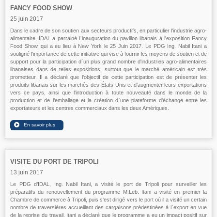
FANCY FOOD SHOW
25 juin 2017
Dans le cadre de son soutien aux secteurs productifs, en particulier l'industrie agro-
alimentaire, IDAL a parrainé l`inauguration du pavillon libanais à l'exposition Fancy
Food Show, qui a eu lieu à New York le 25 Juin 2017. Le PDG Ing. Nabil Itani a
souligné l'importance de cette initiative qui vise à fournir les moyens de soutien et de
support pour la participation d`un plus grand nombre d'industries agro-alimentaires
libanaises dans de telles expositions, surtout que le marché américain est très
prometteur. Il a déclaré que l'objectif de cette participation est de présenter les
produits libanais sur les marchés des États-Unis et d'augmenter leurs exportations
vers ce pays, ainsi que l'introduction à toute nouveauté dans le monde de la
production et de l'emballage et la création d`une plateforme d'échange entre les
exportateurs et les centres commerciaux dans les deux Amériques.
VISITE DU PORT DE TRIPOLI
13 juin 2017
Le PDG d'IDAL, Ing. Nabil Itani, a visité le port de Tripoli pour surveiller les
préparatifs du renouvellement du programme M.Leb. Itani a visité en premier la
Chambre de commerce à Tripoli, puis s'est dirigé vers le port où il a visité un certain
nombre de traversières accueillant des cargaisons prédestinées à l`export en vue
de la reprise du travail. Itani a déclaré que le programme a eu un impact positif sur