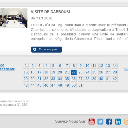
processus de développement au Liban. En marge d
conférence, le pavillon de l'IDAL a été témoin de la visite d'un
VISITE DE DABBOUSI
nombre d'hommes d'affaires expatriés qui ont été informé
services et des facilitations fournis par IDAL.
06 mars 2018
Le PDG d`IDAL Ing. Nabil Itani a discuté avec le président 
Chambre de commerce, d'industrie et d'agriculture à Tripoli T
Dabboussi de la possibilité d'ouvrir une unité de soutie
entreprises au siège de la Chambre à Tripoli. Itani a inform
hôte sur les services fournis par l'unité récemment lancée à ID
le soutien qu'elle fournit aux startups et aux entrepreneurs.
ge
1
2
3
4
5
6
7
8
9
10
11
12
13
14
écédente
Su
15
16
17
18
19
20
21
22
23
24
25
26
27
28
29
30
31
32
33
34
35
36
37
38
39
40
41
42
43
44
45
46
47
48
49
50
51
ormément à la Loi de
vestissement N°. 360
Suivez-Nous Sur