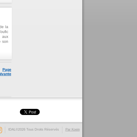
e la
 grand
s des
de la
oufic
n aux
é son
AL et
Page
ivante
IDAL©2026 Tous Droits Réservés
Par Koein