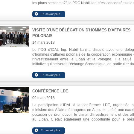
les plans sectoriels?", le PDG Nabil Itani s'est concentré sur le 
de l'IDAL dans le soutien des secteurs productifs et des
entrepreneurs. Il a également parlé de l'Unité de soutien aux
entreprises (BSU) dont la mission est de fournir des conseils
juridiques et financiers gratuits aux startups, permettant à leurs
propriétaires de fonder sur des bases juridiques et scientifique
VISITE D'UNE DÉLÉGATION D'HOMMES D'AFFAIRES
solides.
POLONAIS
14 mars 2018
Le PDG d'IDAL Ing. Nabil Itani a discuté avec une délég
d'hommes d'affaires polonais de la coopération économique 
l'investissement entre le Liban et la Pologne. Il a salué 
initiative qui activerait l'échange économique, en particulier d
domaine de l'investissement.
CONFÉRENCE LDE
09 mars 2018
La participation d'IDAL à la conférence LDE, organisée p
ministère des Affaires étrangères en Australie, a été une excel
occasion de promouvoir le climat d'investissement et des aff
au Liban. C`était également une opportunité pour le prés
d'IDAL, Ing. Nabil Itani de rencontrer les expatriés à Sydney
Melbourne, où l'on a discuté des affaires des expatrié
concentrant sur la façon d'impliquer les libanais à l'étranger d