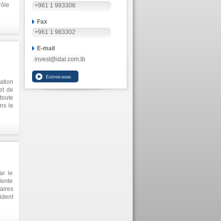
rôle
+961 1 983306
Fax
+961 1 983302
s
E-mail
invest@idal.com.lb
ation
et de
toute
ans le
ar le
lente
aires
ident
 et à
s, se
ans le