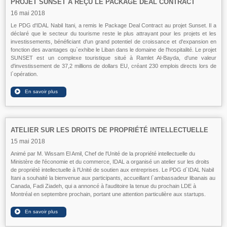
PROJET SUNSET A REÇU LE PACKAGE DEAL CONTRACT
16 mai 2018
Le PDG d'IDAL Nabil Itani, a remis le Package Deal Contract au projet Sunset. Il a
déclaré que le secteur du tourisme reste le plus attrayant pour les projets et les
investissements, bénéficiant d'un grand potentiel de croissance et d'expansion en
fonction des avantages qu`exhibe le Liban dans le domaine de l'hospitalité. Le projet
SUNSET est un complexe touristique situé à Ramlet Al-Bayda, d'une valeur
d'investissement de 37,2 millions de dollars EU, créant 230 emplois directs lors de
l`opération.
ATELIER SUR LES DROITS DE PROPRIÉTÉ INTELLECTUELLE
15 mai 2018
Animé par M. Wissam El Amil, Chef de l'Unité de la propriété intellectuelle du
Ministère de l'économie et du commerce, IDAL a organisé un atelier sur les droits
de propriété intellectuelle à l'Unité de soutien aux entreprises. Le PDG d`IDAL Nabil
Itani a souhaité la bienvenue aux participants, accueillant l`ambassadeur libanais au
Canada, Fadi Ziadeh, qui a annoncé à l'auditoire la tenue du prochain LDE à
Montréal en septembre prochain, portant une attention particulière aux startups.