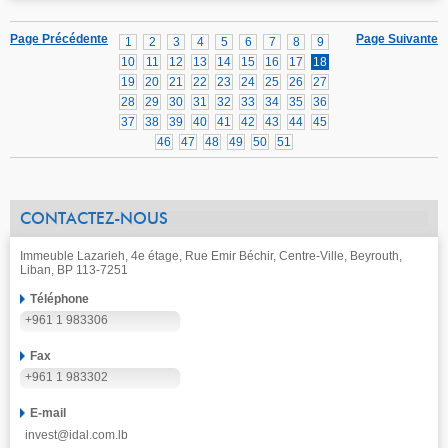
Page Précédente
Page Suivante
1
2
3
4
5
6
7
8
9
10
11
12
13
14
15
16
17
18
19
20
21
22
23
24
25
26
27
28
29
30
31
32
33
34
35
36
37
38
39
40
41
42
43
44
45
46
47
48
49
50
51
CONTACTEZ-NOUS
Immeuble Lazarieh, 4e étage, Rue Emir Béchir, Centre-Ville, Beyrouth,
Liban, BP 113-7251
Téléphone
+961 1 983306
Fax
+961 1 983302
E-mail
invest@idal.com.lb