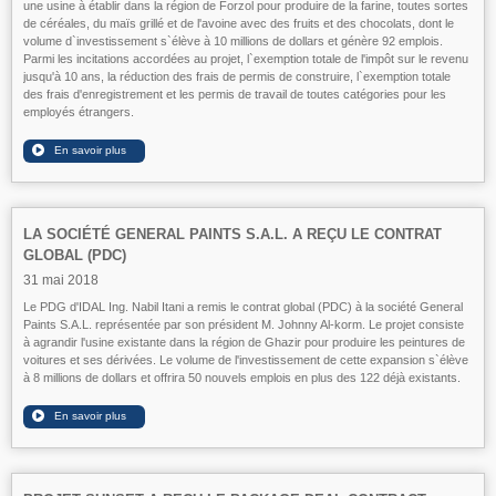
une usine à établir dans la région de Forzol pour produire de la farine, toutes sortes
de céréales, du maïs grillé et de l'avoine avec des fruits et des chocolats, dont le
volume d`investissement s`élève à 10 millions de dollars et génère 92 emplois.
Parmi les incitations accordées au projet, l`exemption totale de l'impôt sur le revenu
jusqu'à 10 ans, la réduction des frais de permis de construire, l`exemption totale
des frais d'enregistrement et les permis de travail de toutes catégories pour les
employés étrangers.
LA SOCIÉTÉ GENERAL PAINTS S.A.L. A REÇU LE CONTRAT
GLOBAL (PDC)
31 mai 2018
Le PDG d'IDAL Ing. Nabil Itani a remis le contrat global (PDC) à la société General
Paints S.A.L. représentée par son président M. Johnny Al-korm. Le projet consiste
à agrandir l'usine existante dans la région de Ghazir pour produire les peintures de
voitures et ses dérivées. Le volume de l'investissement de cette expansion s`élève
à 8 millions de dollars et offrira 50 nouvels emplois en plus des 122 déjà existants.