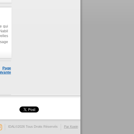
e qui
Nabil
elles
ssage
ie et
Page
ivante
IDAL©2026 Tous Droits Réservés
Par Koein