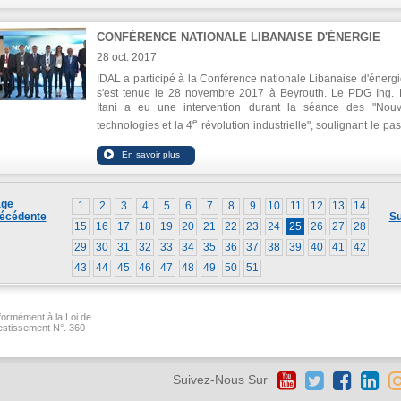
CONFÉRENCE NATIONALE LIBANAISE D'ÉNERGIE
28 oct. 2017
IDAL a participé à la Conférence nationale Libanaise d'énergi
s'est tenue le 28 novembre 2017 à Beyrouth. Le PDG Ing. 
Itani a eu une intervention durant la séance des "Nouv
e
technologies et la 4
révolution industrielle", soulignant le pa
économique du Liban à l`âge de connaissance, de technolog
d'innovation.
ge
1
2
3
4
5
6
7
8
9
10
11
12
13
14
écédente
Su
15
16
17
18
19
20
21
22
23
24
25
26
27
28
29
30
31
32
33
34
35
36
37
38
39
40
41
42
43
44
45
46
47
48
49
50
51
ormément à la Loi de
vestissement N°. 360
Suivez-Nous Sur