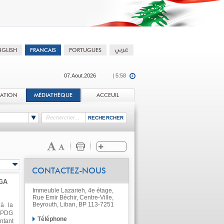
07.Aout.2026
| 5:58
TATION
MÉDIATHÈQUE
ACCEUIL
CONTACTEZ-NOUS
GA
Immeuble Lazarieh, 4e étage,
Rue Emir Béchir, Centre-Ville,
Beyrouth, Liban, BP 113-7251
 à la
e PDG
Téléphone
ntant