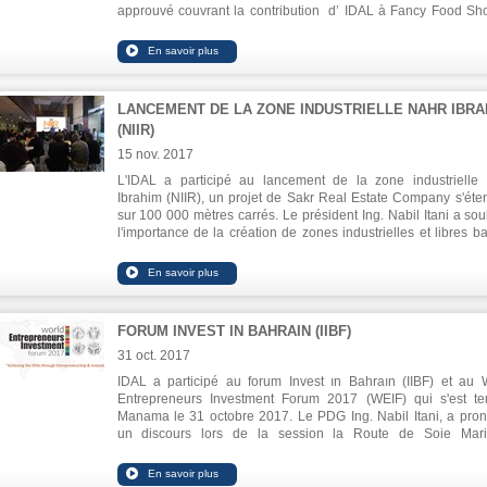
approuvé couvrant la contribution d’ IDAL à Fancy Food Sh
Anuga au président du Syndicat libanais d`industries 
alimentaires (SLFI), M. Ahmed Hoteit. Ing. Itani a déclaré q
secteur est trop prometteur et qu'il devait disposer de moye
soutien afin de contribuer à la promotion de sa product
l'étranger et à la pénétration de nouveaux marchés. Ing Itani a
LANCEMENT DE LA ZONE INDUSTRIELLE NAHR IBRA
également que ce secteur bénéficie de nombreux avantages qu
(NIIR)
ont permis de croitre pour représenter 2,6% du PIB. Hoteit a 
part expliqué que le soutien permet la participation d`un plus 
15 nov. 2017
nombre d`exposants libanais afin de commercialiser leur pro
L'IDAL a participé au lancement de la zone industrielle
ainsi que promouvoir le nom du Liban en tant que produ
Ibrahim (NIIR), un projet de Sakr Real Estate Company s'éte
pionnier.
sur 100 000 mètres carrés. Le président Ing. Nabil Itani a sou
l'importance de la création de zones industrielles et libres b
sur la mobilisation de ressources humaines efficace
spécialisées, la promotion de l'entrepreneuriat et l'investiss
dans le potentiel régional. Il a souligné l'importance de la dif
et de la consolidation de la culture des régions industrielles.
FORUM INVEST IN BAHRAIN (IIBF)
31 oct. 2017
IDAL a participé au forum Invest ın Bahraın (IIBF) et au 
Entrepreneurs Investment Forum 2017 (WEIF) qui s'est t
Manama le 31 octobre 2017. Le PDG Ing. Nabil Itani, a pro
un discours lors de la session la Route de Soie Mari
Continentale (Une ceinture une route pour le développement).
declaré qu'IDAL cherche à jouer un rôle primordial dans l'initi
«Une Ceinture Une Route».