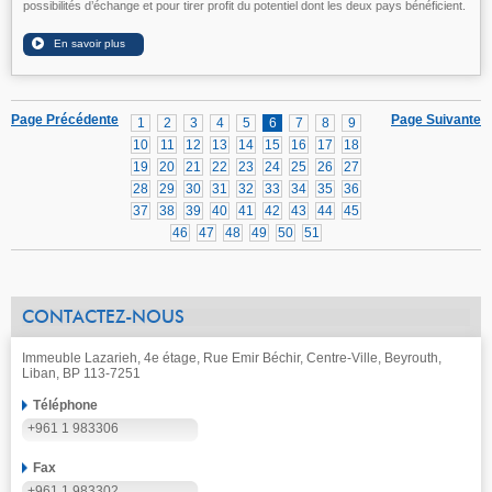
possibilités d’échange et pour tirer profit du potentiel dont les deux pays bénéficient.
Page Précédente
Page Suivante
1
2
3
4
5
6
7
8
9
10
11
12
13
14
15
16
17
18
19
20
21
22
23
24
25
26
27
28
29
30
31
32
33
34
35
36
37
38
39
40
41
42
43
44
45
46
47
48
49
50
51
CONTACTEZ-NOUS
Immeuble Lazarieh, 4e étage, Rue Emir Béchir, Centre-Ville, Beyrouth,
Liban, BP 113-7251
Téléphone
+961 1 983306
Fax
+961 1 983302