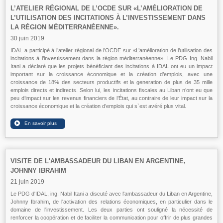
L’ATELIER RÉGIONAL DE L’OCDE SUR «L’AMÉLIORATION DE
L’UTILISATION DES INCITATIONS À L’INVESTISSEMENT DANS
LA RÉGION MÉDITERRANÉENNE».
30 juin 2019
IDAL a participé à l’atelier régional de l’OCDE sur «L’amélioration de l’utilisation des
incitations à l’investissement dans la région méditerranéenne». Le PDG Ing. Nabil
Itani a déclaré que les projets bénéficiant des incitations à IDAL ont eu un impact
important sur la croissance économique et la création d’emplois, avec une
croissance de 18% des secteurs productifs et la generation de plus de 35 mille
emplois directs et indirects. Selon lui, les incitations fiscales au Liban n’ont eu que
peu d’impact sur les revenus financiers de l’État, au contraire de leur impact sur la
croissance économique et la création d’emplois qui s`est avéré plus vital.
VISITE DE L'AMBASSADEUR DU LIBAN EN ARGENTINE,
JOHNNY IBRAHIM
21 juin 2019
Le PDG d'IDAL, ing. Nabil Itani a discuté avec l'ambassadeur du Liban en Argentine,
Johnny Ibrahim, de l'activation des relations économiques, en particulier dans le
domaine de l'investissement. Les deux parties ont souligné la nécessité de
renforcer la coopération et de faciliter la communication pour offrir de plus grandes