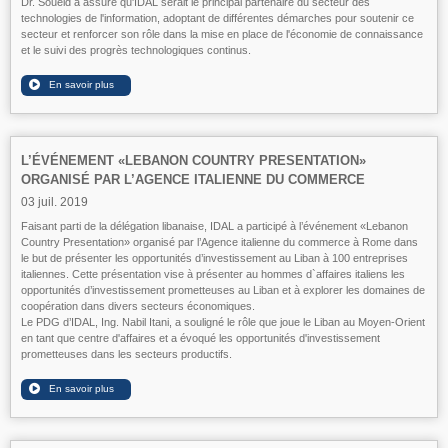
Dr. Soueid a assuré qu'IDAL serait le principal partenaire du secteur des
technologies de l'information, adoptant de différentes démarches pour soutenir ce
secteur et renforcer son rôle dans la mise en place de l'économie de connaissance
et le suivi des progrès technologiques continus.
L’ÉVÉNEMENT «LEBANON COUNTRY PRESENTATION»
ORGANISÉ PAR L’AGENCE ITALIENNE DU COMMERCE
03 juil. 2019
Faisant parti de la délégation libanaise, IDAL a participé à l’événement «Lebanon
Country Presentation» organisé par l’Agence italienne du commerce à Rome dans
le but de présenter les opportunités d’investissement au Liban à 100 entreprises
italiennes. Cette présentation vise à présenter au hommes d`affaires italiens les
opportunités d’investissement prometteuses au Liban et à explorer les domaines de
coopération dans divers secteurs économiques.
Le PDG d’IDAL, Ing. Nabil Itani, a souligné le rôle que joue le Liban au Moyen-Orient
en tant que centre d'affaires et a évoqué les opportunités d'investissement
prometteuses dans les secteurs productifs.