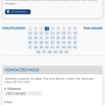
étrangers.
Page Précédente
Page Suivante
1
2
3
4
5
6
7
8
9
10
11
12
13
14
15
16
17
18
19
20
21
22
23
24
25
26
27
28
29
30
31
32
33
34
35
36
37
38
39
40
41
42
43
44
45
46
47
48
49
50
51
CONTACTEZ-NOUS
Immeuble Lazarieh, 4e étage, Rue Emir Béchir, Centre-Ville, Beyrouth,
Liban, BP 113-7251
Téléphone
+961 1 983306
Fax