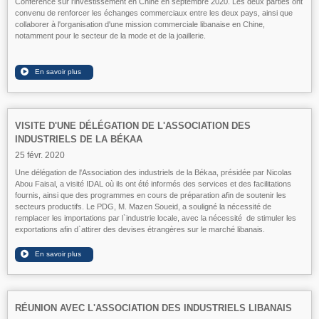
Conférence sur l'investissement en Chine en septembre 2020. Les deux parties ont
convenu de renforcer les échanges commerciaux entre les deux pays, ainsi que
collaborer à l'organisation d'une mission commerciale libanaise en Chine,
notamment pour le secteur de la mode et de la joaillerie.
VISITE D'UNE DÉLÉGATION DE L'ASSOCIATION DES
INDUSTRIELS DE LA BÉKAA
25 févr. 2020
Une délégation de l'Association des industriels de la Békaa, présidée par Nicolas
Abou Faisal, a visité IDAL où ils ont été informés des services et des facilitations
fournis, ainsi que des programmes en cours de préparation afin de soutenir les
secteurs productifs. Le PDG, M. Mazen Soueid, a souligné la nécessité de
remplacer les importations par l`industrie locale, avec la nécessité de stimuler les
exportations afin d`attirer des devises étrangères sur le marché libanais.
RÉUNION AVEC L'ASSOCIATION DES INDUSTRIELS LIBANAIS