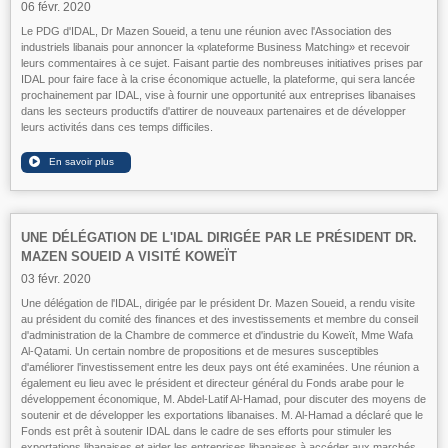
06 févr. 2020
Le PDG d'IDAL, Dr Mazen Soueid, a tenu une réunion avec l'Association des
industriels libanais pour annoncer la «plateforme Business Matching» et recevoir
leurs commentaires à ce sujet. Faisant partie des nombreuses initiatives prises par
IDAL pour faire face à la crise économique actuelle, la plateforme, qui sera lancée
prochainement par IDAL, vise à fournir une opportunité aux entreprises libanaises
dans les secteurs productifs d'attirer de nouveaux partenaires et de développer
leurs activités dans ces temps difficiles.
UNE DÉLÉGATION DE L'IDAL DIRIGÉE PAR LE PRÉSIDENT DR.
MAZEN SOUEID A VISITÉ KOWEÏT
03 févr. 2020
Une délégation de l'IDAL, dirigée par le président Dr. Mazen Soueid, a rendu visite
au président du comité des finances et des investissements et membre du conseil
d'administration de la Chambre de commerce et d'industrie du Koweït, Mme Wafa
Al-Qatami. Un certain nombre de propositions et de mesures susceptibles
d'améliorer l'investissement entre les deux pays ont été examinées. Une réunion a
également eu lieu avec le président et directeur général du Fonds arabe pour le
développement économique, M. Abdel-Latif Al-Hamad, pour discuter des moyens de
soutenir et de développer les exportations libanaises. M. Al-Hamad a déclaré que le
Fonds est prêt à soutenir IDAL dans le cadre de ses efforts pour stimuler les
exportations libanaises et aider les entreprises libanaises à accéder aux marchés