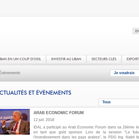
LIBAN EN UN COUP D'OEIL
INVESTIR AU LIBAN
SECTEURS CLÉS
EXPOR
t Évènements
Je voudrais
CTUALITÉS ET ÉVÈNEMENTS
Tous
ARAB ECONOMIC FORUM
12 juil. 2018
IDAL a participé au Arab Economic Forum dans sa 26ème éd
en tant que gold sponsor. Lors de la session "Le fut
l'investissement dans les pays arabes", le PDG Ing. Nabil It