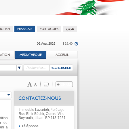
06.Aout.2026
| 18:40
TATION
MÉDIATHÈQUE
ACCEUIL
CONTACTEZ-NOUS
Immeuble Lazarieh, 4e étage,
Rue Emir Béchir, Centre-Ville,
Beyrouth, Liban, BP 113-7251
ition
ur de
Téléphone
ani a