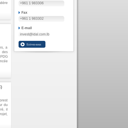
tière
+961 1 983306
veaux
, les
Fax
élevé
+961 1 983302
E-mail
invest@idal.com.lb
es, a
é des
e PDG
ancée
'Unité
)
orest
ur du
é, il
ojet,
cteur