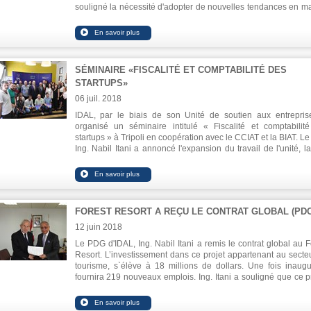
souligné la nécessité d'adopter de nouvelles tendances en ma
d'investissement, consistant à soutenir et encourager les nou
secteurs basés sur l'innovation et la connaissance. En 2017
IDE au Liban ont représenté 5,1% du PIB, soit le taux le plus 
de la région.
SÉMINAIRE «FISCALITÉ ET COMPTABILITÉ DES
STARTUPS»
06 juil. 2018
IDAL, par le biais de son Unité de soutien aux entrepris
organisé un séminaire intitulé « Fiscalité et comptabilit
startups » à Tripoli en coopération avec le CCIAT et la BIAT. L
Ing. Nabil Itani a annoncé l'expansion du travail de l'unité, l
en février dernier, pour inclure toutes les régions libanaises. L
mentionnée a jusqu'ici fourni ses services à 39 startups.
FOREST RESORT A REÇU LE CONTRAT GLOBAL (PDC
12 juin 2018
Le PDG d'IDAL, Ing. Nabil Itani a remis le contrat global au F
Resort. L’investissement dans ce projet appartenant au secte
tourisme, s`élève à 18 millions de dollars. Une fois inaugur
fournira 219 nouveaux emplois. Ing. Itani a souligné que ce pr
situé à Ain Saadeh, est une marque architecturale dans le se
du tourisme dans la région et au Liban.