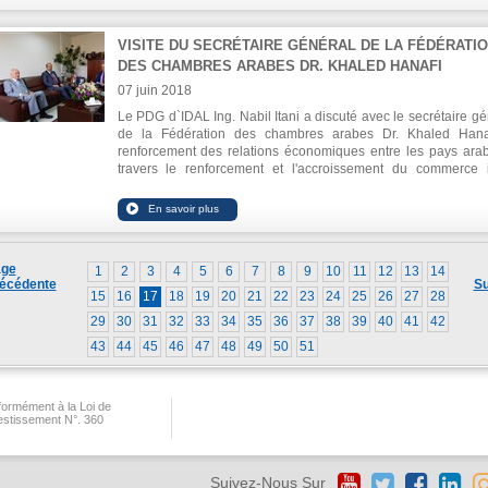
VISITE DU SECRÉTAIRE GÉNÉRAL DE LA FÉDÉRATI
DES CHAMBRES ARABES DR. KHALED HANAFI
07 juin 2018
Le PDG d`IDAL Ing. Nabil Itani a discuté avec le secrétaire gé
de la Fédération des chambres arabes Dr. Khaled Hana
renforcement des relations économiques entre les pays ara
travers le renforcement et l'accroissement du commerce i
arabe, l'activation des investissements inter-arabes et l'attra
des IDE dans la région. Ils ont souligné la nécessité d`adopt
technologie moderne et d'encourager l'esprit d'entreprise, v
rôle à inspirer les jeunes arabes, les incitant à lancer des 
pionnières et les transformer en projets.
ge
1
2
3
4
5
6
7
8
9
10
11
12
13
14
écédente
Su
15
16
17
18
19
20
21
22
23
24
25
26
27
28
29
30
31
32
33
34
35
36
37
38
39
40
41
42
43
44
45
46
47
48
49
50
51
ormément à la Loi de
vestissement N°. 360
Suivez-Nous Sur