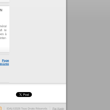
ON
néral
fi le
bes à
nter-
ction
er la
u son
idées
Page
ivante
IDAL©2026 Tous Droits Réservés
Par Koein