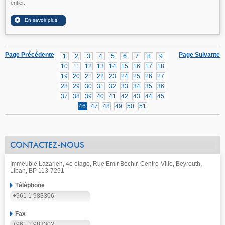
entier.
Page Précédente
Page Suivante
1
2
3
4
5
6
7
8
9
10
11
12
13
14
15
16
17
18
19
20
21
22
23
24
25
26
27
28
29
30
31
32
33
34
35
36
37
38
39
40
41
42
43
44
45
46
47
48
49
50
51
CONTACTEZ-NOUS
Immeuble Lazarieh, 4e étage, Rue Emir Béchir, Centre-Ville, Beyrouth,
Liban, BP 113-7251
Téléphone
+961 1 983306
Fax
+961 1 983302