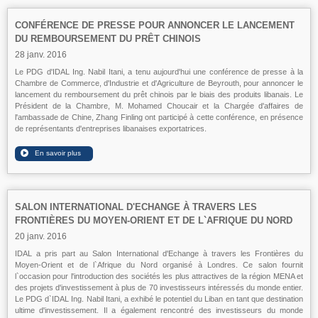
CONFÉRENCE DE PRESSE POUR ANNONCER LE LANCEMENT
DU REMBOURSEMENT DU PRÊT CHINOIS
28 janv. 2016
Le PDG d'IDAL Ing. Nabil Itani, a tenu aujourd'hui une conférence de presse à la
Chambre de Commerce, d'Industrie et d'Agriculture de Beyrouth, pour annoncer le
lancement du remboursement du prêt chinois par le biais des produits libanais. Le
Président de la Chambre, M. Mohamed Choucair et la Chargée d'affaires de
l'ambassade de Chine, Zhang Finling ont participé à cette conférence, en présence
de représentants d'entreprises libanaises exportatrices.
SALON INTERNATIONAL D'ECHANGE À TRAVERS LES
FRONTIÈRES DU MOYEN-ORIENT ET DE L`AFRIQUE DU NORD
20 janv. 2016
IDAL a pris part au Salon International d'Echange à travers les Frontières du
Moyen-Orient et de l`Afrique du Nord organisé à Londres. Ce salon fournit
l`occasion pour l'introduction des sociétés les plus attractives de la région MENA et
des projets d'investissement à plus de 70 investisseurs intéressés du monde entier.
Le PDG d`IDAL Ing. Nabil Itani, a exhibé le potentiel du Liban en tant que destination
ultime d'investissement. Il a également rencontré des investisseurs du monde