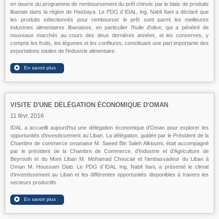
en œuvre du programme de remboursement du prêt chinois par le biais de produits
libanais dans la région de Hasbaya. Le PDG d`IDAL, ing. Nabil Itani a déclaré que
les produits sélectionnés pour rembourser le prêt sont parmi les meilleures
industries alimentaires libanaises, en particulier l'huile d'olive, qui a pénétré de
nouveaux marchés au cours des deux dernières années, et les conserves, y
compris les fruits, les légumes et les confitures, constituant une part importante des
exportations totales de l'industrie alimentaire.
VISITE D'UNE DÉLÉGATION ÉCONOMIQUE D'OMAN
11 févr. 2016
IDAL a accueilli aujourd'hui une délégation économique d'Oman pour explorer les
opportunités d'investissement au Liban. La délégation, guidée par le Président de la
Chambre de commerce omanaise M. Saeed Bin Saleh Alkioumi, était accompagné
par le président de la Chambre de Commerce, d'Industrie et d'Agriculture de
Beyrouth et du Mont Liban M. Mohamad Choucair et l'ambassadeur du Liban à
Oman M. Houssam Diab. Le PDG d`IDAL Ing. Nabil Itani, a présenté le climat
d'investissement au Liban et les différentes opportunités disponibles à travers les
secteurs productifs.