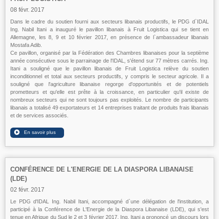
08 févr. 2017
Dans le cadre du soutien fourni aux secteurs libanais productifs, le PDG d`IDAL
Ing. Nabil Itani a inauguré le pavillon libanais à Fruit Logistica qui se tient en
Allemagne, les 8, 9 et 10 février 2017, en présence de l`ambassadeur libanais
Mostafa Adib.
Ce pavillon, organisé par la Fédération des Chambres libanaises pour la septième
année consécutive sous le parrainage de l'IDAL, s'étend sur 77 mètres carrés. Ing.
Itani a souligné que le pavillon libanais de Fruit Logistica relève du soutien
inconditionnel et total aux secteurs productifs, y compris le secteur agricole. Il a
souligné que l'agriculture libanaise regorge d'opportunités et de potentiels
prometteurs et qu'elle est prête à la croissance, en particulier qu'il existe de
nombreux secteurs qui ne sont toujours pas exploités. Le nombre de participants
libanais a totalisé 49 exportateurs et 14 entreprises traitant de produits frais libanais
et de services associés.
CONFÉRENCE DE L'ENERGIE DE LA DIASPORA LIBANAISE
(LDE)
02 févr. 2017
Le PDG d'IDAL Ing. Nabil Itani, accompagné d`une délégation de l'institution, a
participé à la Conférence de L'Energie de la Diaspora Libanaise (LDE), qui s'est
tenue en Afrique du Sud le 2 et 3 février 2017. Ing. Itani a prononcé un discours lors