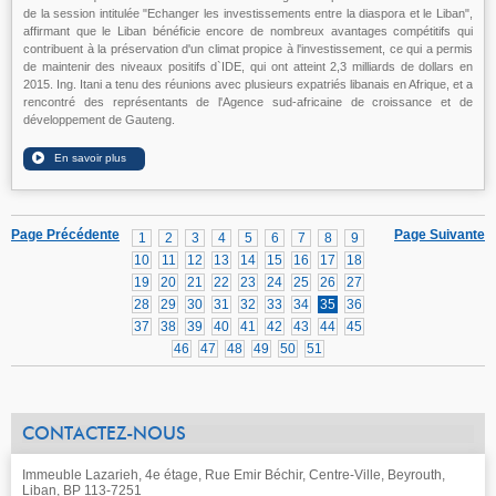
de la session intitulée "Echanger les investissements entre la diaspora et le Liban",
affirmant que le Liban bénéficie encore de nombreux avantages compétitifs qui
contribuent à la préservation d'un climat propice à l'investissement, ce qui a permis
de maintenir des niveaux positifs d`IDE, qui ont atteint 2,3 milliards de dollars en
2015. Ing. Itani a tenu des réunions avec plusieurs expatriés libanais en Afrique, et a
rencontré des représentants de l'Agence sud-africaine de croissance et de
développement de Gauteng.
Page Précédente
Page Suivante
1
2
3
4
5
6
7
8
9
10
11
12
13
14
15
16
17
18
19
20
21
22
23
24
25
26
27
28
29
30
31
32
33
34
35
36
37
38
39
40
41
42
43
44
45
46
47
48
49
50
51
CONTACTEZ-NOUS
Immeuble Lazarieh, 4e étage, Rue Emir Béchir, Centre-Ville, Beyrouth,
Liban, BP 113-7251