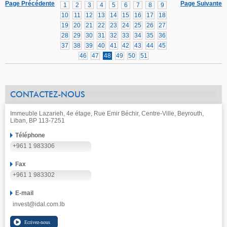
Page Précédente
Page Suivante
1
2
3
4
5
6
7
8
9
10
11
12
13
14
15
16
17
18
19
20
21
22
23
24
25
26
27
28
29
30
31
32
33
34
35
36
37
38
39
40
41
42
43
44
45
46
47
48
49
50
51
CONTACTEZ-NOUS
Immeuble Lazarieh, 4e étage, Rue Emir Béchir, Centre-Ville, Beyrouth,
Liban, BP 113-7251
Téléphone
+961 1 983306
Fax
+961 1 983302
E-mail
invest@idal.com.lb