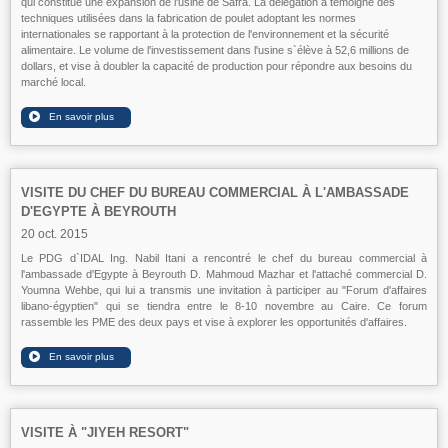
qui constitue une expansion de l'usine de Safra. La délégation a témoigné des
techniques utilisées dans la fabrication de poulet adoptant les normes
internationales se rapportant à la protection de l'environnement et la sécurité
alimentaire. Le volume de l'investissement dans l'usine s`élève à 52,6 millions de
dollars, et vise à doubler la capacité de production pour répondre aux besoins du
marché local.
VISITE DU CHEF DU BUREAU COMMERCIAL À L'AMBASSADE
D'EGYPTE À BEYROUTH
20 oct. 2015
Le PDG d`IDAL Ing. Nabil Itani a rencontré le chef du bureau commercial à
l'ambassade d'Egypte à Beyrouth D. Mahmoud Mazhar et l'attaché commercial D.
Youmna Wehbe, qui lui a transmis une invitation à participer au "Forum d'affaires
libano-égyptien" qui se tiendra entre le 8-10 novembre au Caire. Ce forum
rassemble les PME des deux pays et vise à explorer les opportunités d'affaires.
VISITE À "JIYEH RESORT"