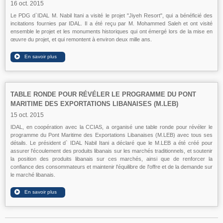
16 oct. 2015
Le PDG d`IDAL M. Nabil Itani a visité le projet "Jiyeh Resort", qui a bénéficié des
incitations fournies par IDAL. Il a été reçu par M. Mohammed Saleh et ont visité
ensemble le projet et les monuments historiques qui ont émergé lors de la mise en
œuvre du projet, et qui remontent à environ deux mille ans.
TABLE RONDE POUR RÉVÉLER LE PROGRAMME DU PONT
MARITIME DES EXPORTATIONS LIBANAISES (M.LEB)
15 oct. 2015
IDAL, en coopération avec la CCIAS, a organisé une table ronde pour révéler le
programme du Pont Maritime des Exportations Libanaises (M.LEB) avec tous ses
détails. Le président d` IDAL Nabil Itani a déclaré que le M.LEB a été créé pour
assurer l'écoulement des produits libanais sur les marchés traditionnels, et soutenir
la position des produits libanais sur ces marchés, ainsi que de renforcer la
confiance des consommateurs et maintenir l'équilibre de l'offre et de la demande sur
le marché libanais.