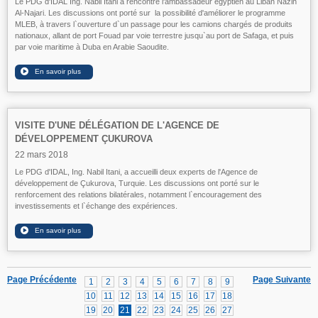
Le PDG d'IDAL Ing. Nabil Itani a rencontré l'ambassadeur égyptien au Liban Nazih
Al-Najari. Les discussions ont porté sur la possibilité d'améliorer le programme
MLEB, à travers l`ouverture d`un passage pour les camions chargés de produits
nationaux, allant de port Fouad par voie terrestre jusqu`au port de Safaga, et puis
par voie maritime à Duba en Arabie Saoudite.
VISITE D'UNE DÉLÉGATION DE L'AGENCE DE
DÉVELOPPEMENT ÇUKUROVA
22 mars 2018
Le PDG d'IDAL, Ing. Nabil Itani, a accueilli deux experts de l'Agence de
développement de Çukurova, Turquie. Les discussions ont porté sur le
renforcement des relations bilatérales, notamment l`encouragement des
investissements et l`échange des expériences.
Page Précédente
Page Suivante
1
2
3
4
5
6
7
8
9
10
11
12
13
14
15
16
17
18
19
20
21
22
23
24
25
26
27