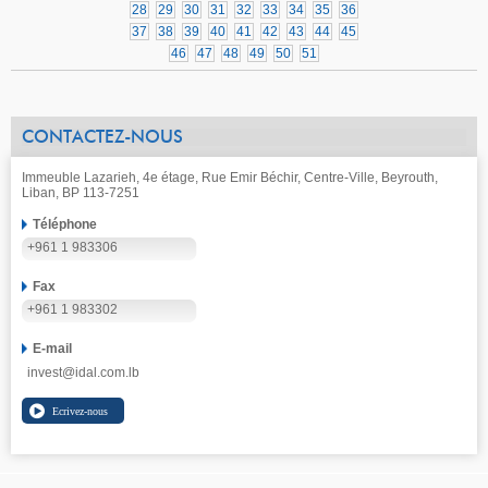
28
29
30
31
32
33
34
35
36
37
38
39
40
41
42
43
44
45
46
47
48
49
50
51
CONTACTEZ-NOUS
Immeuble Lazarieh, 4e étage, Rue Emir Béchir, Centre-Ville, Beyrouth,
Liban, BP 113-7251
Téléphone
+961 1 983306
Fax
+961 1 983302
E-mail
invest@idal.com.lb