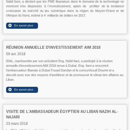
Nabil Itani, a déclaré que les PME libanaises dans le domaine de la technologie se
montrent très disposées à l`investissement, aptes de profiter de la tendance
croissante du marché du jeu numérique dans la région du Moyen-Orient et de
l'Afrique du Nord, estimé à 4 milliards de dollars en 2017.
RÉUNION ANNUELLE D'INVESTISSEMENT AIM 2018
09 avr. 2018
IDAL, représentée par son président Eng. Nabil Itani, a participé à la réunion
annuelle d'investissement AIM 2018 tenue à Dubaï. Eng. Itani a rencontré
l'ambassadeur libanais à Dubaï Fouad Dandan et le consul Assaf Doumit et a
discuté avec eux des moyens d'améliorer et de promouvoir le climat des affaires au
Liban.
VISITE DE L'AMBASSADEUR ÉGYPTIEN AU LIBAN NAZIH AL-
NAJARI
23 mars 2018