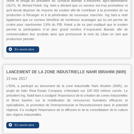
Show et Anuga au président du Syndicat libanais d`industries agro-alimentaires
(SLFI), M. Ahmed Hoteit. Ing. Itani a déclaré que ce secteur est trop prometteur et
qu'il devait disposer de moyens de soutien afin de contribuer à la promotion de sa
production à l'étranger et à la pénétration de nouveaux marchés. Ing Itani a noté
également que ce secteur bénéficie de nombreux avantages qui lui ont permis de
croitre pour représenter 2,6% du PIB. Hoteit a de sa part expliqué que le soutien
permet la participation d`un plus grand nombre d`exposants libanais afin de
commercialiser leur produits ainsi que promouvoir le nom du Liban en tant que
producteur pionnier.
LANCEMENT DE LA ZONE INDUSTRIELLE NAHR IBRAHIM (NIIR)
15 nov. 2017
L'IDAL a participé au lancement de la zone industrielle Nahr Ibrahim (NIIR), un
projet de Sakr Real Estate Company s'étendant sur 100 000 mètres carrés. Le
président Ing. Nabil Itani a souligné l'importance de la création de zones industrielles
et libres basées sur la mobilisation de ressources humaines efficaces et
spécialisées, la promotion de l'entrepreneuriat et l'investissement dans le potentiel
régional. Il a souligné l'importance de la diffusion et de la consolidation de la culture
des régions industrielles.