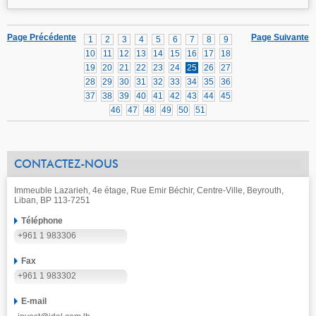
Page Précédente
Page Suivante
1
2
3
4
5
6
7
8
9
10
11
12
13
14
15
16
17
18
19
20
21
22
23
24
25
26
27
28
29
30
31
32
33
34
35
36
37
38
39
40
41
42
43
44
45
46
47
48
49
50
51
CONTACTEZ-NOUS
Immeuble Lazarieh, 4e étage, Rue Emir Béchir, Centre-Ville, Beyrouth,
Liban, BP 113-7251
Téléphone
+961 1 983306
Fax
+961 1 983302
E-mail