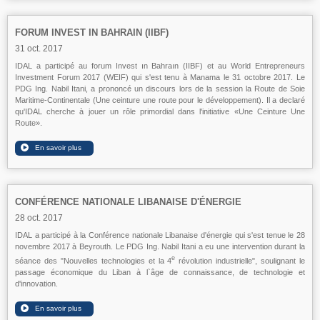
FORUM INVEST IN BAHRAIN (IIBF)
31 oct. 2017
IDAL a participé au forum Invest ın Bahraın (IIBF) et au World Entrepreneurs
Investment Forum 2017 (WEIF) qui s'est tenu à Manama le 31 octobre 2017. Le
PDG Ing. Nabil Itani, a prononcé un discours lors de la session la Route de Soie
Maritime-Continentale (Une ceinture une route pour le développement). Il a declaré
qu'IDAL cherche à jouer un rôle primordial dans l'initiative «Une Ceinture Une
Route».
CONFÉRENCE NATIONALE LIBANAISE D'ÉNERGIE
28 oct. 2017
IDAL a participé à la Conférence nationale Libanaise d'énergie qui s'est tenue le 28
novembre 2017 à Beyrouth. Le PDG Ing. Nabil Itani a eu une intervention durant la
e
séance des "Nouvelles technologies et la 4
révolution industrielle", soulignant le
passage économique du Liban à l`âge de connaissance, de technologie et
d'innovation.