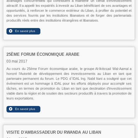
avantages concurrentiels qui contribuent à maintenir un climat d'investissement
attractif. Il a appelé les expatriés à investir au Liban bénéficiant de ses avantages et
opportunités, à renforcer le commerce extérieur du Liban, à profiter du potentiel et
des services fournis par les institutions libanaises et de forger des partenariats
productifs réels entre des institutions étrangères et libanaises.
25ÈME FORUM ÉCONOMIQUE ARABE
03 mai 2017
Au cours du 25ème Forum économique arabe, le groupe Al-Iktissad Wal-Aamal a
honoré l'Autorité de développement des investissements au Liban en tant que
partenaire permanent du forum. Le PDG d`IDAL Ing. Nabil Itani a souligné que cet
évènement est un hommage à IDAL pour les efforts déployés pour accomplir ses
tâches, en termes de promotion du Liban en tant que destination d'investissement
viable dans la région et de soutien des secteurs productifs à travers la promotion de
leurs exportations.
VISITE D'AMBASSADEUR DU RWANDA AU LIBAN