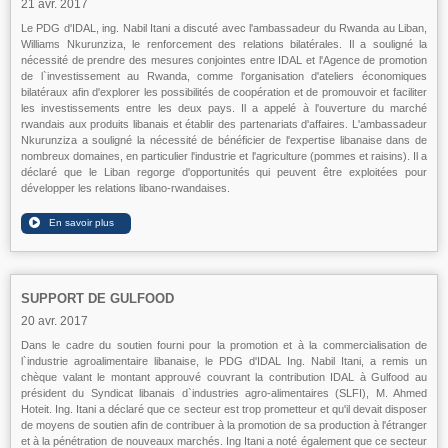
21 avr. 2017
Le PDG d'IDAL, ing. Nabil Itani a discuté avec l'ambassadeur du Rwanda au Liban,
Williams Nkurunziza, le renforcement des relations bilatérales. Il a souligné la
nécessité de prendre des mesures conjointes entre IDAL et l'Agence de promotion
de l`investissement au Rwanda, comme l'organisation d'ateliers économiques
bilatéraux afin d'explorer les possibilités de coopération et de promouvoir et faciliter
les investissements entre les deux pays. Il a appelé à l'ouverture du marché
rwandais aux produits libanais et établir des partenariats d'affaires. L'ambassadeur
Nkurunziza a souligné la nécessité de bénéficier de l'expertise libanaise dans de
nombreux domaines, en particulier l'industrie et l'agriculture (pommes et raisins). Il a
déclaré que le Liban regorge d'opportunités qui peuvent être exploitées pour
développer les relations libano-rwandaises.
SUPPORT DE GULFOOD
20 avr. 2017
Dans le cadre du soutien fourni pour la promotion et à la commercialisation de
l`industrie agroalimentaire libanaise, le PDG d'IDAL Ing. Nabil Itani, a remis un
chèque valant le montant approuvé couvrant la contribution IDAL à Gulfood au
président du Syndicat libanais d`industries agro-alimentaires (SLFI), M. Ahmed
Hoteit. Ing. Itani a déclaré que ce secteur est trop prometteur et qu'il devait disposer
de moyens de soutien afin de contribuer à la promotion de sa production à l'étranger
et à la pénétration de nouveaux marchés. Ing Itani a noté également que ce secteur