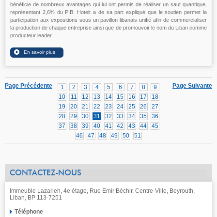
bénéficie de nombreux avantages qui lui ont permis de réaliser un saut quantique,
représentant 2,6% du PIB. Hoteit a de sa part expliqué que le soutien permet la
participation aux expositions sous un pavillon libanais unifié afin de commercialiser
la production de chaque entreprise ainsi que de promouvoir le nom du Liban comme
producteur leader.
Page Précédente
Page Suivante
1
2
3
4
5
6
7
8
9
10
11
12
13
14
15
16
17
18
19
20
21
22
23
24
25
26
27
28
29
30
31
32
33
34
35
36
37
38
39
40
41
42
43
44
45
46
47
48
49
50
51
CONTACTEZ-NOUS
Immeuble Lazarieh, 4e étage, Rue Emir Béchir, Centre-Ville, Beyrouth,
Liban, BP 113-7251
Téléphone