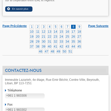
sur la coopération entre IDAL et l’Agence.
Page Précédente
Page Suivante
1
2
3
4
5
6
7
8
9
10
11
12
13
14
15
16
17
18
19
20
21
22
23
24
25
26
27
28
29
30
31
32
33
34
35
36
37
38
39
40
41
42
43
44
45
46
47
48
49
50
51
CONTACTEZ-NOUS
Immeuble Lazarieh, 4e étage, Rue Emir Béchir, Centre-Ville, Beyrouth,
Liban, BP 113-7251
Téléphone
+961 1 983306
Fax
+961 1 983302