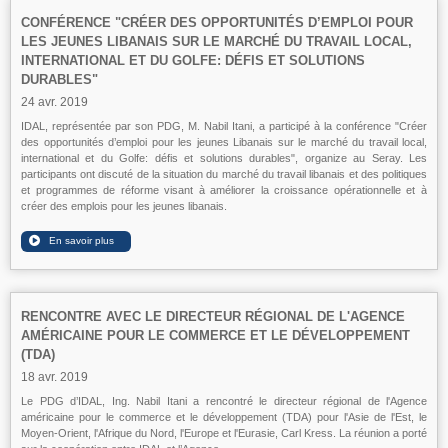
CONFÉRENCE "CRÉER DES OPPORTUNITÉS D’EMPLOI POUR
LES JEUNES LIBANAIS SUR LE MARCHÉ DU TRAVAIL LOCAL,
INTERNATIONAL ET DU GOLFE: DÉFIS ET SOLUTIONS
DURABLES"
24 avr. 2019
IDAL, représentée par son PDG, M. Nabil Itani, a participé à la conférence "Créer
des opportunités d’emploi pour les jeunes Libanais sur le marché du travail local,
international et du Golfe: défis et solutions durables", organize au Seray. Les
participants ont discuté de la situation du marché du travail libanais et des politiques
et programmes de réforme visant à améliorer la croissance opérationnelle et à
créer des emplois pour les jeunes libanais.
RENCONTRE AVEC LE DIRECTEUR RÉGIONAL DE L'AGENCE
AMÉRICAINE POUR LE COMMERCE ET LE DÉVELOPPEMENT
(TDA)
18 avr. 2019
Le PDG d’IDAL, Ing. Nabil Itani a rencontré le directeur régional de l'Agence
américaine pour le commerce et le développement (TDA) pour l'Asie de l'Est, le
Moyen-Orient, l'Afrique du Nord, l'Europe et l'Eurasie, Carl Kress. La réunion a porté