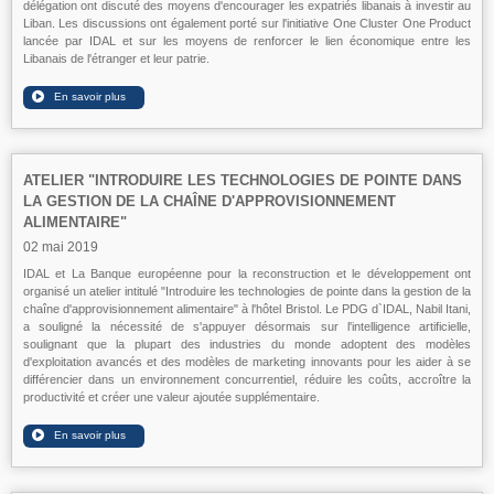
délégation ont discuté des moyens d'encourager les expatriés libanais à investir au
Liban. Les discussions ont également porté sur l'initiative One Cluster One Product
lancée par IDAL et sur les moyens de renforcer le lien économique entre les
Libanais de l'étranger et leur patrie.
ATELIER "INTRODUIRE LES TECHNOLOGIES DE POINTE DANS
LA GESTION DE LA CHAÎNE D'APPROVISIONNEMENT
ALIMENTAIRE"
02 mai 2019
IDAL et La Banque européenne pour la reconstruction et le développement ont
organisé un atelier intitulé "Introduire les technologies de pointe dans la gestion de la
chaîne d'approvisionnement alimentaire" à l'hôtel Bristol. Le PDG d`IDAL, Nabil Itani,
a souligné la nécessité de s'appuyer désormais sur l'intelligence artificielle,
soulignant que la plupart des industries du monde adoptent des modèles
d'exploitation avancés et des modèles de marketing innovants pour les aider à se
différencier dans un environnement concurrentiel, réduire les coûts, accroître la
productivité et créer une valeur ajoutée supplémentaire.