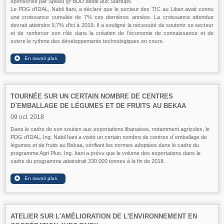
sponsorisé par Speed @ BDD dédié aux Startups.
Le PDG d'IDAL, Nabil Itani, a déclaré que le secteur des TIC au Liban avait connu
une croissance cumulée de 7% ces dernières années. La croissance attendue
devrait atteindre 9,7% d'ici à 2019. Il a souligné la nécessité de soutenir ce secteur
et de renforcer son rôle dans la création de l'économie de connaissance et de
suivre le rythme des développements technologiques en cours.
TOURNÉE SUR UN CERTAIN NOMBRE DE CENTRES
D`EMBALLAGE DE LÉGUMES ET DE FRUITS AU BEKAA
09 oct. 2018
Dans le cadre de son soutien aux exportations libanaises, notamment agricoles, le
PDG d'IDAL, Ing. Nabil Itani a visité un certain nombre de centres d`emballage de
légumes et de fruits au Bekaa, vérifiant les normes adoptées dans le cadre du
programme Agri Plus. Ing. Itani a prévu que le volume des exportations dans le
cadre du programme atteindrait 330 000 tonnes à la fin de 2018.
ATELIER SUR L'AMÉLIORATION DE L'ENVIRONNEMENT EN