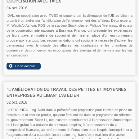
COOPÉRATION AVEC TAIEX
04 oct. 2018
IDAL, en coopération avec TAIEX et soutenu par la délégation de l'UE au Liban, a
organisé un atelier sur l'amélioration de l'environnement des affaires. Deux experts:
M. Wadih Al-Ashqar, PDG de la start-up Stockholm, et Philippe Yverniaux, directeur
de la coopération internationale à Business France, ont présenté les expériences
de leurs pays en matière de soutien et de mise en place d'un environnement
propice aux startups. Les recommandations ont souligné la nécessité d'activer les
partenariats avec le monde des affaires, les incubateurs et les chambres de
commerce, de promouvoir les exportations des startups et de mettre à jour les lois
en connection.
"L’AMÉLIORATION DU TRAVAIL DES PETITES ET MOYENNES
ENTREPRISES AU LIBAN" L'ATELIER
02 oct. 2018
Le PDG d'IDAL, Ing. Nabil Itani, a présenté une proposition pour la mise en place de
l'initiative un cluster un produit, qui peut être incluse dans le programme de réforme
du gouvernement. Selon lui, ces clusters contribueront à la croissance économique
du Liban grâce à la création de nouveaux emplois, à l’accroissement de la
compétitivité libanaise, au renforcement de l’innovation et de l’esprit d’entreprise et à
l’augmentation de la capacité d’exportation. Ing. Itani s'exprimait lors d'un atelier