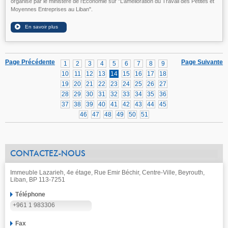
organisé par le ministère de l'Economie sur "L’amélioration du Travail des Petites et
Moyennes Entreprises au Liban".
Page Précédente
Page Suivante
1
2
3
4
5
6
7
8
9
10
11
12
13
14
15
16
17
18
19
20
21
22
23
24
25
26
27
28
29
30
31
32
33
34
35
36
37
38
39
40
41
42
43
44
45
46
47
48
49
50
51
CONTACTEZ-NOUS
Immeuble Lazarieh, 4e étage, Rue Emir Béchir, Centre-Ville, Beyrouth,
Liban, BP 113-7251
Téléphone
+961 1 983306
Fax