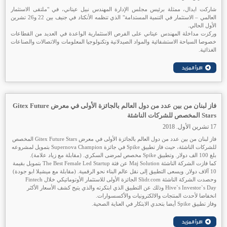
شاركت ايدال، ممثلة برئيس مجلس الإدارة المهندس نبيل عيتاني، في "ملتقى الاستثمار
العالمي – الاستثمار في التنمية المستدامة" الذي تنظمه الأنكتاد في جنيف بين 22 و26 تشرين
الأول الحالي.
وركزت مداخلة المهندس عيتاني على الفرص الاستثمارية الواعدة في العديد من القطاعات
خصوصا السياحة الاستشفائية والمواد الصيدلانية وتكنولوجيا المعلومات والاتصالات والصناعات
الغذائية.
فاز لبنان من بين عدد من دول العالم بالجائزة الأولى في معرض Gitex Future
Stars المخصص للشركات الناشئة
17 تشرين الأول. 2018
فاز لبنان من بين عدد من دول العالم بالجائزة الأولى في معرض Gitex Future Stars المخصص
للشركات الناشئة، حيث فاز تطبيق Spike في جائزة Supernova Champion بتمويل لمشروعه
بلغ 100 الف دولار. وتطبيق Spike مخصص لمرضى السكري. (مقابلة مع زياد علامة).
كما فازت الشركة الناشئة Maj Solution عن فئة The Best Female Led Startup بتمويل بقيمة
10 آلاف دولار. ويسعى التطبيق إلى نقل عالم البناء نحو الرقمية. (مقابلة مع ميشيلا ابو جودة)
وحصدت الشركة الناشئة Slidr.com الجائزة الأولى للاستثمار الأوتوماتيكي خلال Fintech
Hive`s Investor`s Day وذلك عن التطبيق الذي ابتكرته والذي يتيح كشف الأسعار الأكثر
انخفاضا لأحدث المنتجات والالكترونيات والأكسسوارات.
وفاز تطبيق Spike أيضا بتحدي الابتكار في العناية الصحية.