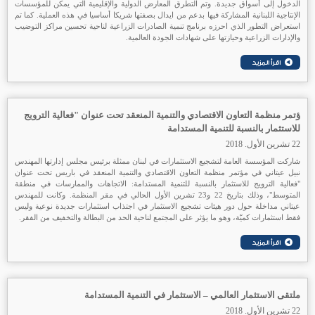
الدخول إلى أسواق جديدة. وتم التطرق المعارض الدولية والإقليمية التي يمكن للمؤسسات
الإنتاجية اللبنانية المشاركة فيها بدعم من ايدال بصفتها شريكا أساسيا في هذه العملية. كما تم
استعراض التطور الذي احرزه برنامج تنمية الصادرات الزراعية لناحية تحسين مراكز التوضيب
والإدارات الزراعية وحيازتها على شهادات الجودة العالمية.
ؤتمر منظمة التعاون الاقتصادي والتنمية المنعقد تحت عنوان "فعالية الترويج
للاستثمار بالنسبة للتنمية المستدامة
22 تشرين الأول. 2018
شاركت المؤسسة العامة لتشجيع الاستثمارات في لبنان ممثلة برئيس مجلس إدارتها المهندس
نبيل عيتاني في مؤتمر منظمة التعاون الاقتصادي والتنمية المنعقد في باريس تحت عنوان
"فعالية الترويج للاستثمار بالنسبة للتنمية المستدامة: الاتجاهات والممارسات في منطقة
المتوسط"، وذلك بتاريخ 22 و23 تشرين الأول الحالي في مقر المنظمة. وكانت للمهندس
عيتاني مداخلة حول دور هيئات تشجيع الاستثمار في اجتذاب استثمارات جديدة نوعية وليس
فقط استثمارات كميّة، وهو ما يؤثر على المجتمع لناحية الحد من البطالة والتخفيف من الفقر.
ملتقى الاستثمار العالمي – الاستثمار في التنمية المستدامة
22 تشرين الأول. 2018