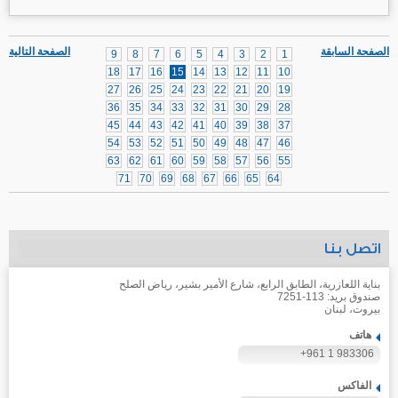
الصفحة السابقة
الصفحة التالية
9
8
7
6
5
4
3
2
1
18
17
16
15
14
13
12
11
10
27
26
25
24
23
22
21
20
19
36
35
34
33
32
31
30
29
28
45
44
43
42
41
40
39
38
37
54
53
52
51
50
49
48
47
46
63
62
61
60
59
58
57
56
55
71
70
69
68
67
66
65
64
اتصل بنا
بناية اللعازرية، الطابق الرابع، شارع الأمير بشير، رياض الصلح
صندوق بريد: 113-7251
بيروت، لبنان
هاتف
+961 1 983306
الفاكس