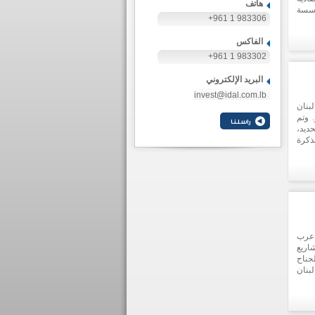
هاتف
ؤسسة
+961 1 983306
ح لها
يئي-
الفاكس
+961 1 983302
البريد الإلكتروني
invest@idal.com.lb
بنان
 وتم
ديد،
ذكرة
 عرب
اريع
جناح
بنان
ة من
مويل،