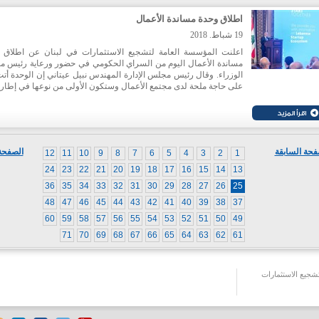
اطلاق وحدة مساندة الأعمال
19 شباط. 2018
اعلنت المؤسسة العامة لتشجيع الاستثمارات في لبنان عن اطلاق 
مساندة الأعمال اليوم من السراي الحكومي في حضور ورعاية رئيس 
الوزراء. وقال رئيس مجلس الإدارة المهندس نبيل عيتاني إن الوحدة أتت
على حاجة ملحة لدى مجتمع الأعمال وستكون الأولى من نوعها في إطار 
حكومي في لبنان، مهمتها تقديم المشورة القانونية وخدمات التدقيق ال
المجانية للشركات الناشئة، ما يتيح لأصحابها البناء على اسس قانونية و
سليمة فضلا عن المساهمة في تعزيز روح المبادرة والقدرة التنافسية وز
جاذبية المناخ الاستثماري. وأعلن عن تعميم هذه التجربة في وقت قريب
جميع المناطق اللبنانية حتى يتمكن المستثمرون ورواد الأعمال من الاس
فحة السابقة
الصفحة 
12
11
10
9
8
7
6
5
4
3
2
1
منها حيثما وجدوا.
24
23
22
21
20
19
18
17
16
15
14
13
36
35
34
33
32
31
30
29
28
27
26
25
48
47
46
45
44
43
42
41
40
39
38
37
60
59
58
57
56
55
54
53
52
51
50
49
71
70
69
68
67
66
65
64
63
62
61
جيع الاستثمارات