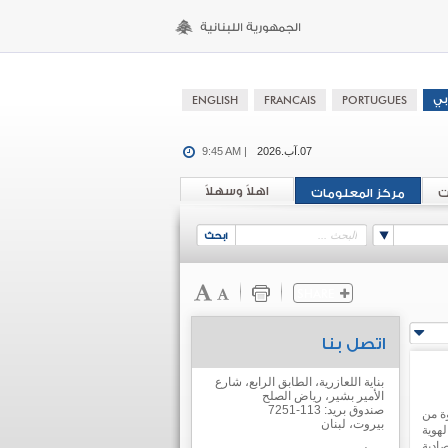
07.آب.2026
9:45 AM |
اهلاً وسهلاً
ت
مركز المعلومات
اتصل بنا
بناية اللعازرية، الطابق الرابع، شارع
الأمير بشير، رياض الصلح
صندوق بريد: 113-7251
ة من
بيروت، لبنان
هوية
صادية