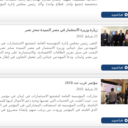
متخصصة (تجمع واحد، قطاع واحد). وأكد رئيس مجلس إدارة الم
المهندس نبيل عيتاني أن هذه المنطقة تتمتع بالعديد من الميزات التي تتي
ان تبرز اقتصاديا لاسيما في المجال الزراعي والتصنيع الغذائي والب
السياحي.
زيارة وزيرة الاستثمار في مصر السيدة سحر نصر
23 شباط. 2018
التقى رئيس مجلس إدارة المؤسسة العامة لتشجيع الاستثمارات في ل
المهندس نبيل عيتاني وزيرة الاستثمار في مصر السيدة سحر نصر.
البحث في سبل تعزيز العلاقات الاقتصادية، والاستثمارية على وجه التح
بين مصر ولبنان. ودعا المهندس عيتاني إلى تفعيل التعاون في إطار م
التعاون الموقعة بين "ايدال" وهيئة تشجيع الاستثمار المصرية.
مؤتمر عرب نت 2018
20 شباط. 2018
شاركت المؤسسة العامة لتشجيع الاستثمارات في لبنان في مؤتمر
نت، حيث أعلنت عن الخدمات التي تقدمها وحدة دعم الأعمال لديها للمش
الناشئة. وكانت المؤسسة قد استضافت المشاركين في المؤتمر في ال
الذي اقامته في المؤتمر وزودت من يرغب منهم بإنشاء مشروع في ل
بالاستشارة القانونية اللازمة. وتتضمن خدمات دعم الأعمال مجموع
الخيارات منها الاستشارة حول البنية القانونية وخدمة التدقيق، فرص الت
المعلومات الاقتصادية، الرأسمال اللازم والإعفاءات الضريبية وغيرها.