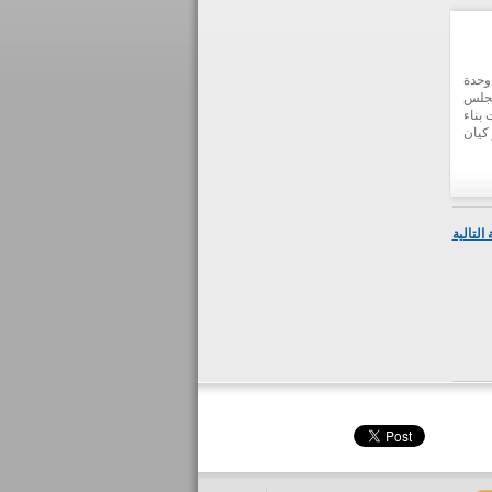
وحدة
مجلس
 بناء
كيان
مالي
علمية
يادة
 على
تفادة
التالية