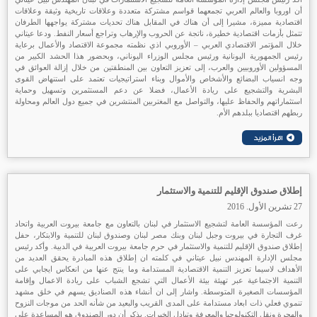
أن اوروبا والعالم العربي تجمعهما قواسم مشتركة متعددة وعلاقات تاريخية وثيقة وعلاقات
اقتصادية مميزة، مشيرا إلى أن هناك في المقابل هناك تحديات مشتركة يواجهها الطرفان
تتمثل بأزمات اقتصادية خطيرة، ناتجة عن الحروب والإرهاب وتراجع أسعار النفط. ودعا عيتاني
خلال المؤتمر الاقتصادي العربي – الأوروبي اذي نظمته مجموعة الاقتصاد والأعمال برعاية
رئيس الجمهورية اليونانية ورئيس مجلس الوزراء اليوناني، وبحضور هذا الحشد الكبير من
المسؤولين الأوروبيين والعرب، إلى تعزيز التعاون بين المنطقتين من خلال إزالة العوائق في
وجه انسياب البضائع والأشخاص والأموال وبناء استراتيجيات تعتمد على استنهاض القوى
البشرية والتشجيع على ريادة الأعمال، فضلا عن دعم المستثمرين وتسهيل وحماية
استثماراتهم والحفاظ عليها، والتواصل مع المغتربين المنتشرين في جميع دول العالم ومحاولة
ربطهم اقتصاديا ببلدهم الأم.
إطلاق صندوق الإقليم للتنمية والاستثمار
27 تشرين الأول. 2016
رعت المؤسسة العامة لتشجيع الاستثمار في لبنان بالتعاون مع جامعة بيروت العربية واتحاد
غرف التجارة في بيروت وجبل لبنان وبنك مصر لبنان وصندوق لبنان للتنمية والابتكار، حفل
إطلاق صندوق الإقليم للتنمية والاستثمار في حرم جامعة بيروت العربية في الدبية. وأكد رئيس
مجلس الإدارة المهندس نبيل عيتاني في كلمته ان إطلاق هذه المبادرة يحقق العديد من
الأهداف لاسيما تعزيز التنمية الاقتصادية المستدامة وما ينتج عنها من انعكاس ايجابي على
التنمية الاجتماعية عبر تهيئة بيئة الأعمال التي تشجع الشباب على ريادة الاعمال وإقامة
المؤسسات الصغيرة المتوسطة. واشار إلى ان أنشاء هذه الصناديق يسهم في خلق مشهد
تنموي فعلي ذات ابعاد مستدامة على المدى القريب والبعيد من شأنه الحد من موجات النزوح
والهجرة ونقل التكنولوجيا والمعرفة وتبادل الخبرات. يذكر أن دور الصندوق هو المساعدة على