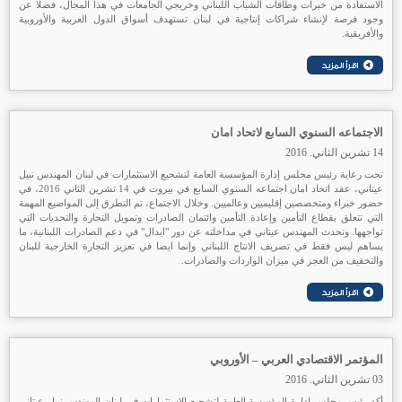
الاستفادة من خبرات وطاقات الشباب اللبناني وخريجي الجامعات في هذا المجال، فضلا عن
وجود فرصة لإنشاء شراكات إنتاجية في لبنان تستهدف أسواق الدول العربية والأوروبية
والأفريقية.
الاجتماعه السنوي السابع لاتحاد امان
14 تشرين الثاني. 2016
تحت رعاية رئيس مجلس إدارة المؤسسة العامة لتشجيع الاستثمارات في لبنان المهندس نبيل
عيتاني، عقد اتحاد امان اجتماعه السنوي السابع في بيروت في 14 تشرين الثاني 2016، في
حضور خبراء ومتخصصين إقليميين وعالميين. وخلال الاجتماع، تم التطرق إلى المواضيع المهمة
التي تتعلق بقطاع التأمين وإعادة التأمين وائتمان الصادرات وتمويل التجارة والتحديات التي
تواجهها. وتحدث المهندس عيتاني في مداخلته عن دور "ايدال" في دعم الصادرات اللبنانية، ما
يساهم ليس فقط في تصريف الانتاج اللبناني وإنما ايضا في تعزيز التجارة الخارجية للبنان
والتخفيف من العجز في ميزان الواردات والصادرات.
المؤتمر الاقتصادي العربي – الأوروبي
03 تشرين الثاني. 2016
أكد رئيس مجلس إدارة المؤسسة العامة لتشجيع الاستثمارات في لبنان المهندس نبيل عيتاني