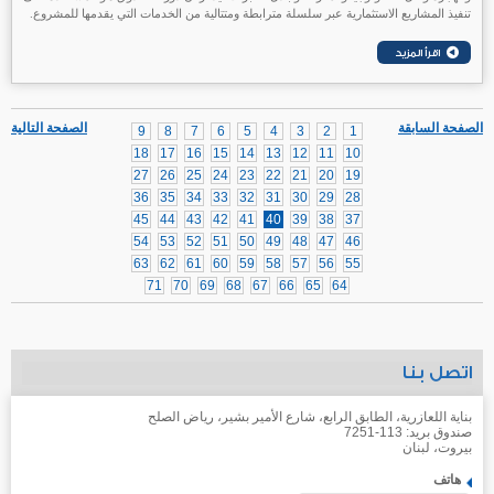
تنفيذ المشاريع الاستثمارية عبر سلسلة مترابطة ومتتالية من الخدمات التي يقدمها للمشروع.
الصفحة السابقة
الصفحة التالية
9
8
7
6
5
4
3
2
1
18
17
16
15
14
13
12
11
10
27
26
25
24
23
22
21
20
19
36
35
34
33
32
31
30
29
28
45
44
43
42
41
40
39
38
37
54
53
52
51
50
49
48
47
46
63
62
61
60
59
58
57
56
55
71
70
69
68
67
66
65
64
اتصل بنا
بناية اللعازرية، الطابق الرابع، شارع الأمير بشير، رياض الصلح
صندوق بريد: 113-7251
بيروت، لبنان
هاتف