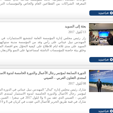
المعرفة: الشراكات بين القطاعين العام والخاص والمؤسسات التربو
حيث تم عرض واقع قطاع تكنولوجيا المعلومات والاتصالات في لبنان 
في المئة بحلول العام 2019.
هذا، وقد نظمت المؤسسة عشاءً احتفاليا على شرف المغتربين حضره
كبير من الشخصيات المشاركة. وقد تحدث خلال العشاء عضو مجلس إ
بعثة إلى السويد
المؤسسة الأستاذ مرشد الحاج شاهين الذي القى كلمة رئيس مجلس الإ
المهندس نبيل عيتاني حيث دعا إلى شبك الطاقات للعمل من اجل بلد ا
13 أيلول. 2017
اكثر ازدهارا، يتماشى مع احلام المغتربين وتطلعاتهم.
زار رئيس مجلس إدارة المؤسسة العامة لتشجيع الاستثمارات في ل
المهندس نبيل عيتاني على رأس وفد من المؤسسة مدينة ستوكهو
السويد على مدى ثلاثة ايام للاطلاع على كيفية التحوّل نحو اقتصاد ال
وخلق بيئة حاضنة للمؤسسات الناشئة لمساعدتها على النمو والازدهار، 
عن ارساء شراكات من اجل تبادل المعلومات والخبرات حول واقع
القطاع. واكد المهندس عيتاني أن الزيارة كانت مثمرة للغاية وسوف
لبنان بالخبرة اللازمة ليصل إلى العالمية خصوصا أن المؤسسة تستعد لإ
وحدة مساندة الأعمال التي ستوفر خدمات استشارية مجانية للمؤ
الناشئة.
الدورة السابعة لمؤتمر رجال الأعمال والدورة الخامسة لندوة الاست
لمنتدى التعاون العربي – الصيني
08 أيلول. 2017
شارك رئيس مجلس إدارة "ايدال" المهندس نبيل عيتاني في الدورة الس
لمؤتمر رجال الأعمال والدورة الخامسة لندوة الاستثمار لمنتدى الت
العربي – الصيني الذي عقد بين 6 و8 ايلول 2017 في نينغزا
شارك في قمة 
حيث استعرض الميزات التي تتمتع بها بيئة الأعمال في لبنان والحوافز 
تقدمها "ايدال" للمستثمرين. واكد المهندس عيتاني ان "لبنان يمكن ان 