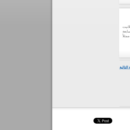
ليات
بهذه
انيت
لسابعة
 ممثلاً
دد من
لفرص
التالية