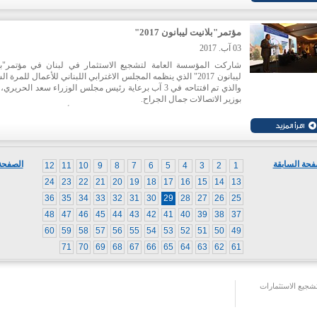
دورا مهما في مبادرة طريق الحرير، ومن المهم المشاركة في هذه الفعا
التي من شأنها ان تبلور وسائل التعاون مع الطرف الصيني للسير 
المبادرة قدما".
مؤتمر"بلانيت ليبانون 2017"
03 آب. 2017
شاركت المؤسسة العامة لتشجيع الاستثمار في لبنان في مؤتمر"بل
ليبانون 2017" الذي ينظمه المجلس الاغترابي اللبناني للأعمال للمرة ا
والذي تم افتتاحه في 3 آب برعاية رئيس مجلس الوزراء سعد الحريري،
بوزير الاتصالات جمال الجراح.
وكانت لـ"ايدال" مداخلة في المؤتمر تناولت بيئة الأعمال في لبنان وع
المؤشرات المشجعة على الاستثمار في لبنان فضلا عن استعراض ا
الاستثمارية الواعدة المتوافرة في العديد من القطاعات الانتاجية.
فحة السابقة
الصفحة 
12
11
10
9
8
7
6
5
4
3
2
1
24
23
22
21
20
19
18
17
16
15
14
13
36
35
34
33
32
31
30
29
28
27
26
25
48
47
46
45
44
43
42
41
40
39
38
37
60
59
58
57
56
55
54
53
52
51
50
49
71
70
69
68
67
66
65
64
63
62
61
جيع الاستثمارات