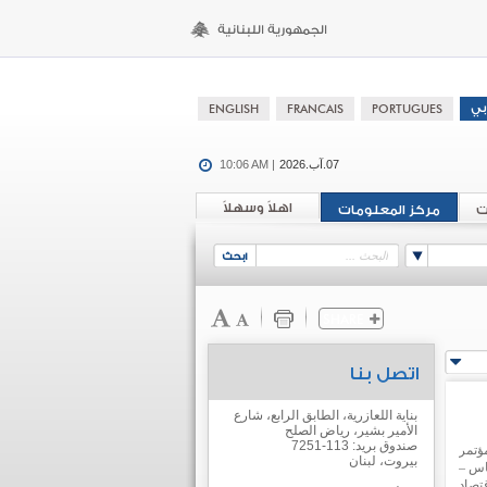
07.آب.2026
10:06 AM |
اهلاً وسهلاً
ت
مركز المعلومات
اتصل بنا
بناية اللعازرية، الطابق الرابع، شارع
الأمير بشير، رياض الصلح
صندوق بريد: 113-7251
ؤتمر
بيروت، لبنان
اس –
تصاد